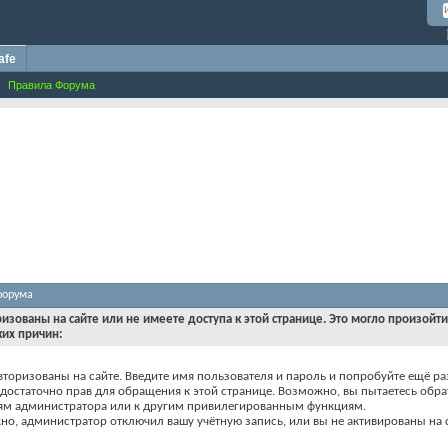
afe
Правила Форума
форума
ризованы на сайте или не имеете доступа к этой странице. Это могло произойт
ких причин:
вторизованы на сайте. Введите имя пользователя и пароль и попробуйте ещё ра
едостаточно прав для обращения к этой странице. Возможно, вы пытаетесь обра
ям администратора или к другим привилегированным функциям.
о, администратор отключил вашу учётную запись, или вы не активированы на с