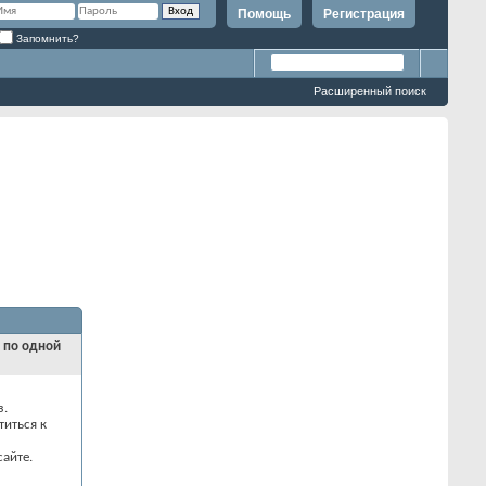
Помощь
Регистрация
Запомнить?
Расширенный поиск
и по одной
з.
титься к
айте.