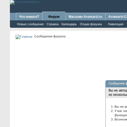
Что нового?
Форум
Магазин Aromarti.ru
Aromarti-C
Новые сообщения
Справка
Календарь
Опции форума
Навигация
Сообщение форума
Сообщение 
Вы не авто
из несколь
Вы не а
У вас н
функци
Возможн