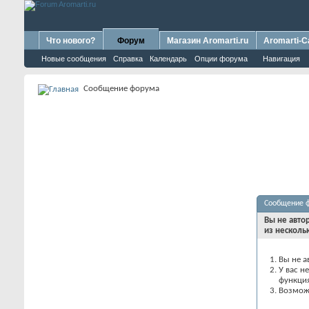
Что нового?
Форум
Магазин Aromarti.ru
Aromarti-C
Новые сообщения
Справка
Календарь
Опции форума
Навигация
Сообщение форума
Сообщение 
Вы не авто
из несколь
Вы не а
У вас н
функци
Возможн