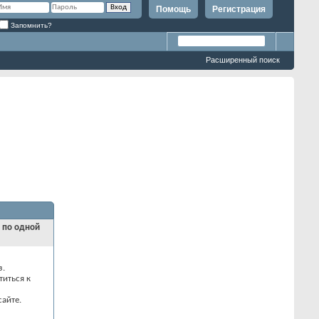
Помощь
Регистрация
Запомнить?
Расширенный поиск
и по одной
з.
титься к
айте.