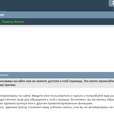
afe
Правила Форума
форума
ризованы на сайте или не имеете доступа к этой странице. Это могло произойт
ких причин:
вторизованы на сайте. Введите имя пользователя и пароль и попробуйте ещё ра
едостаточно прав для обращения к этой странице. Возможно, вы пытаетесь обра
ям администратора или к другим привилегированным функциям.
о, администратор отключил вашу учётную запись, или вы не активированы на с