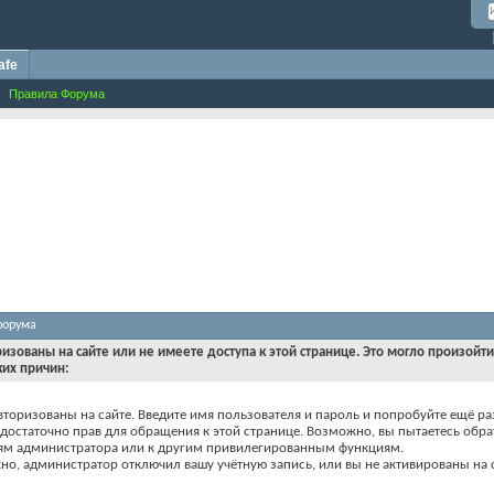
afe
Правила Форума
форума
ризованы на сайте или не имеете доступа к этой странице. Это могло произойт
ких причин:
вторизованы на сайте. Введите имя пользователя и пароль и попробуйте ещё ра
едостаточно прав для обращения к этой странице. Возможно, вы пытаетесь обра
ям администратора или к другим привилегированным функциям.
о, администратор отключил вашу учётную запись, или вы не активированы на с