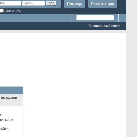
Помощь
Регистрация
Запомнить?
Расширенный поиск
и по одной
з.
титься к
айте.