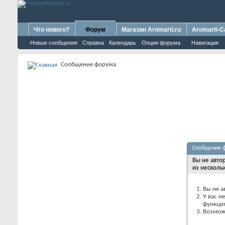
Что нового?
Форум
Магазин Aromarti.ru
Aromarti-C
Новые сообщения
Справка
Календарь
Опции форума
Навигация
Сообщение форума
Сообщение 
Вы не авто
из несколь
Вы не а
У вас н
функци
Возможн