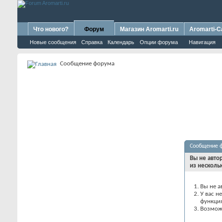
Что нового?
Форум
Магазин Aromarti.ru
Aromarti-C
Новые сообщения
Справка
Календарь
Опции форума
Навигация
Сообщение форума
Сообщение 
Вы не авто
из несколь
Вы не а
У вас н
функци
Возможн