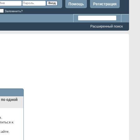
Помощь
Регистрация
Запомнить?
Расширенный поиск
и по одной
з.
титься к
айте.