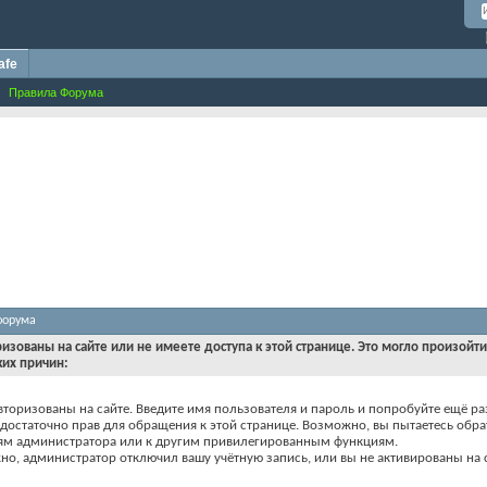
afe
Правила Форума
форума
ризованы на сайте или не имеете доступа к этой странице. Это могло произойт
ких причин:
вторизованы на сайте. Введите имя пользователя и пароль и попробуйте ещё ра
едостаточно прав для обращения к этой странице. Возможно, вы пытаетесь обра
ям администратора или к другим привилегированным функциям.
о, администратор отключил вашу учётную запись, или вы не активированы на с