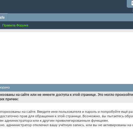
afe
Правила Форума
форума
ризованы на сайте или не имеете доступа к этой странице. Это могло произойт
ких причин:
вторизованы на сайте. Введите имя пользователя и пароль и попробуйте ещё ра
едостаточно прав для обращения к этой странице. Возможно, вы пытаетесь обра
ям администратора или к другим привилегированным функциям.
о, администратор отключил вашу учётную запись, или вы не активированы на с