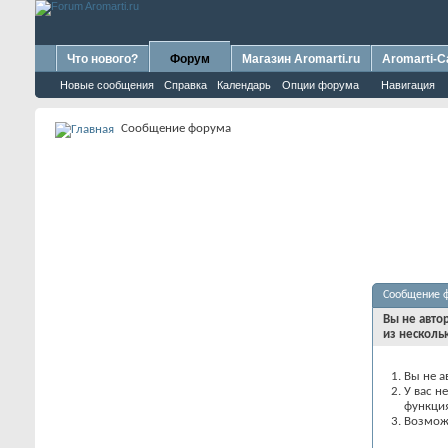
Что нового?
Форум
Магазин Aromarti.ru
Aromarti-C
Новые сообщения
Справка
Календарь
Опции форума
Навигация
Сообщение форума
Сообщение 
Вы не авто
из несколь
Вы не а
У вас н
функци
Возможн