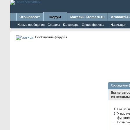
Что нового?
Форум
Магазин Aromarti.ru
Aromarti-C
Новые сообщения
Справка
Календарь
Опции форума
Навигация
Сообщение форума
Сообщение 
Вы не авто
из несколь
Вы не а
У вас н
функци
Возможн