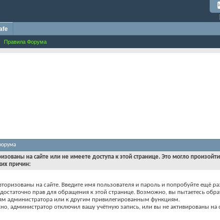
afe
Правила Форума
форума
ризованы на сайте или не имеете доступа к этой странице. Это могло произойт
ких причин:
вторизованы на сайте. Введите имя пользователя и пароль и попробуйте ещё ра
едостаточно прав для обращения к этой странице. Возможно, вы пытаетесь обра
ям администратора или к другим привилегированным функциям.
о, администратор отключил вашу учётную запись, или вы не активированы на с