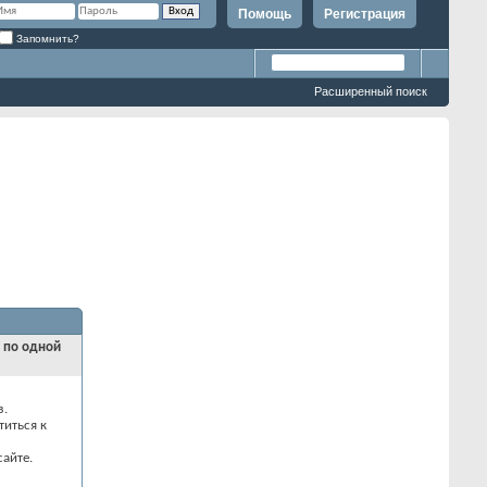
Помощь
Регистрация
Запомнить?
Расширенный поиск
и по одной
з.
титься к
айте.