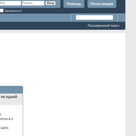
Помощь
Регистрация
Запомнить?
Расширенный поиск
и по одной
з.
титься к
айте.