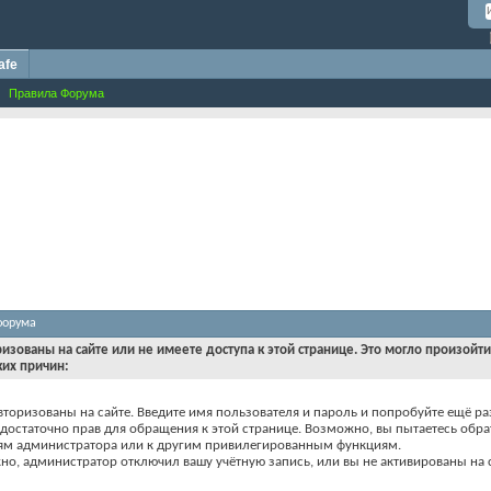
afe
Правила Форума
форума
ризованы на сайте или не имеете доступа к этой странице. Это могло произойт
ких причин:
вторизованы на сайте. Введите имя пользователя и пароль и попробуйте ещё ра
едостаточно прав для обращения к этой странице. Возможно, вы пытаетесь обра
ям администратора или к другим привилегированным функциям.
о, администратор отключил вашу учётную запись, или вы не активированы на с