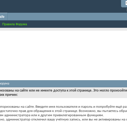
afe
Правила Форума
форума
ризованы на сайте или не имеете доступа к этой странице. Это могло произойт
ких причин:
вторизованы на сайте. Введите имя пользователя и пароль и попробуйте ещё ра
едостаточно прав для обращения к этой странице. Возможно, вы пытаетесь обра
ям администратора или к другим привилегированным функциям.
о, администратор отключил вашу учётную запись, или вы не активированы на с