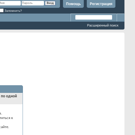
Помощь
Регистрация
Запомнить?
Расширенный поиск
и по одной
з.
титься к
айте.