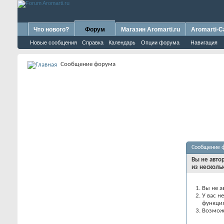
Что нового?
Форум
Магазин Aromarti.ru
Aromarti-C
Новые сообщения
Справка
Календарь
Опции форума
Навигация
Сообщение форума
Сообщение 
Вы не авто
из несколь
Вы не а
У вас н
функци
Возможн