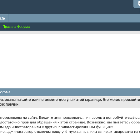
afe
Правила Форума
форума
ризованы на сайте или не имеете доступа к этой странице. Это могло произойт
ких причин:
вторизованы на сайте. Введите имя пользователя и пароль и попробуйте ещё ра
едостаточно прав для обращения к этой странице. Возможно, вы пытаетесь обра
ям администратора или к другим привилегированным функциям.
о, администратор отключил вашу учётную запись, или вы не активированы на с