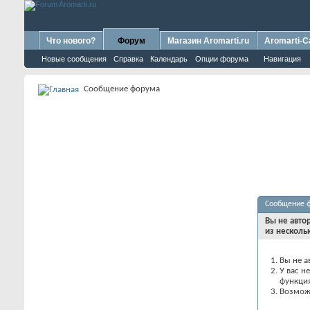
Что нового?
Форум
Магазин Aromarti.ru
Aromarti-C
Новые сообщения
Справка
Календарь
Опции форума
Навигация
Сообщение форума
Сообщение 
Вы не авто
из несколь
Вы не а
У вас н
функци
Возможн