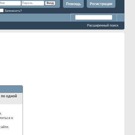
Помощь
Регистрация
Запомнить?
Расширенный поиск
и по одной
з.
титься к
айте.