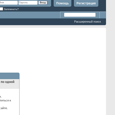
Помощь
Регистрация
Запомнить?
Расширенный поиск
и по одной
з.
титься к
айте.