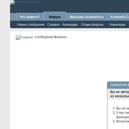
Что нового?
Форум
Магазин Aromarti.ru
Aromarti-C
Новые сообщения
Справка
Календарь
Опции форума
Навигация
Сообщение форума
Сообщение 
Вы не авто
из несколь
Вы не а
У вас н
функци
Возможн