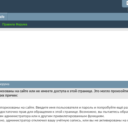
afe
Правила Форума
форума
ризованы на сайте или не имеете доступа к этой странице. Это могло произойт
ких причин:
вторизованы на сайте. Введите имя пользователя и пароль и попробуйте ещё ра
едостаточно прав для обращения к этой странице. Возможно, вы пытаетесь обра
ям администратора или к другим привилегированным функциям.
о, администратор отключил вашу учётную запись, или вы не активированы на с