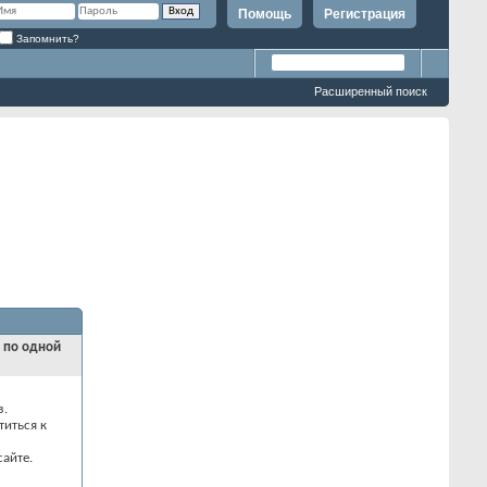
Помощь
Регистрация
Запомнить?
Расширенный поиск
и по одной
з.
титься к
айте.