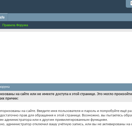
afe
Правила Форума
форума
ризованы на сайте или не имеете доступа к этой странице. Это могло произойт
ких причин:
вторизованы на сайте. Введите имя пользователя и пароль и попробуйте ещё ра
едостаточно прав для обращения к этой странице. Возможно, вы пытаетесь обра
ям администратора или к другим привилегированным функциям.
о, администратор отключил вашу учётную запись, или вы не активированы на с