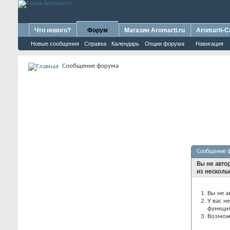
Что нового?
Форум
Магазин Aromarti.ru
Aromarti-C
Новые сообщения
Справка
Календарь
Опции форума
Навигация
Сообщение форума
Сообщение 
Вы не авто
из несколь
Вы не а
У вас н
функци
Возможн