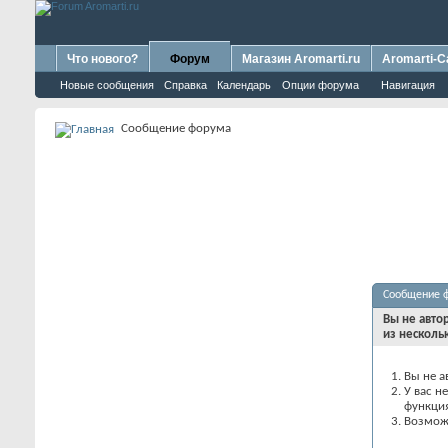
Что нового?
Форум
Магазин Aromarti.ru
Aromarti-C
Новые сообщения
Справка
Календарь
Опции форума
Навигация
Сообщение форума
Сообщение 
Вы не авто
из несколь
Вы не а
У вас н
функци
Возможн