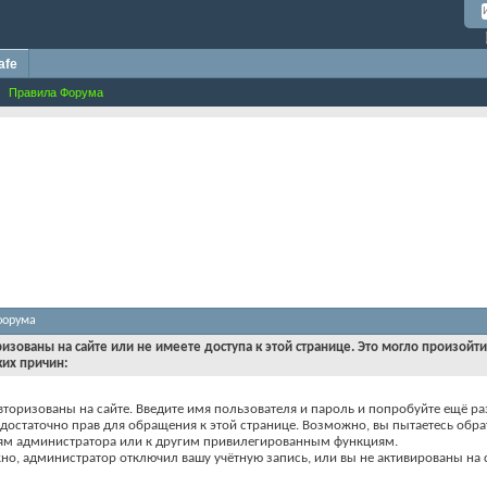
afe
Правила Форума
форума
ризованы на сайте или не имеете доступа к этой странице. Это могло произойт
ких причин:
вторизованы на сайте. Введите имя пользователя и пароль и попробуйте ещё ра
едостаточно прав для обращения к этой странице. Возможно, вы пытаетесь обра
ям администратора или к другим привилегированным функциям.
о, администратор отключил вашу учётную запись, или вы не активированы на с