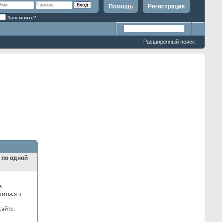
Помощь
Регистрация
Запомнить?
Расширенный поиск
и по одной
з.
титься к
айте.