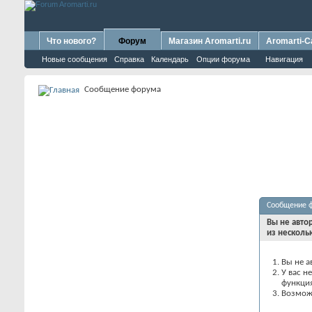
Что нового?
Форум
Магазин Aromarti.ru
Aromarti-C
Новые сообщения
Справка
Календарь
Опции форума
Навигация
Сообщение форума
Сообщение 
Вы не авто
из несколь
Вы не а
У вас н
функци
Возможн