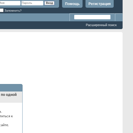
Помощь
Регистрация
Запомнить?
Расширенный поиск
и по одной
з.
титься к
айте.