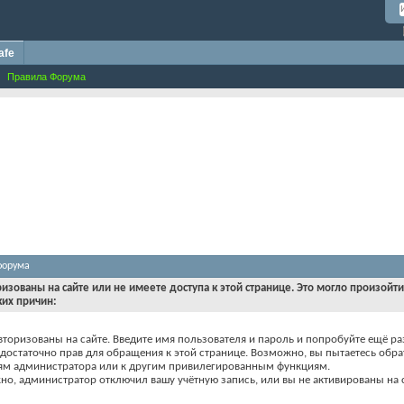
afe
Правила Форума
форума
ризованы на сайте или не имеете доступа к этой странице. Это могло произойт
ких причин:
вторизованы на сайте. Введите имя пользователя и пароль и попробуйте ещё ра
едостаточно прав для обращения к этой странице. Возможно, вы пытаетесь обра
ям администратора или к другим привилегированным функциям.
о, администратор отключил вашу учётную запись, или вы не активированы на с