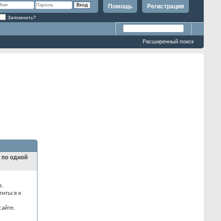
Помощь
Регистрация
Запомнить?
Расширенный поиск
и по одной
з.
титься к
айте.