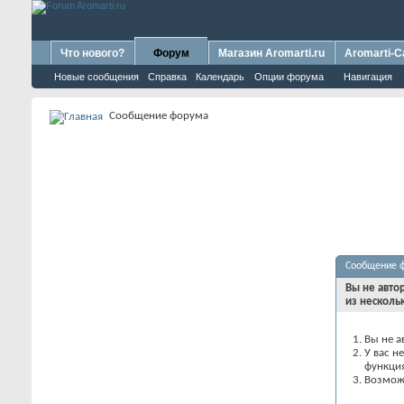
Что нового?
Форум
Магазин Aromarti.ru
Aromarti-C
Новые сообщения
Справка
Календарь
Опции форума
Навигация
Сообщение форума
Сообщение 
Вы не авто
из несколь
Вы не а
У вас н
функци
Возможн