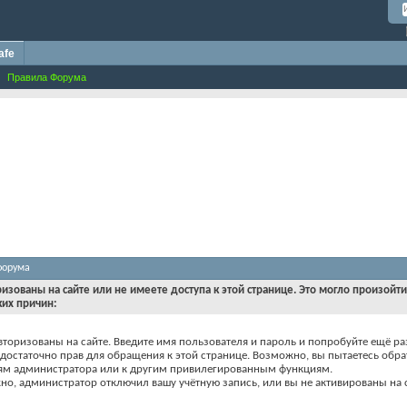
afe
Правила Форума
форума
ризованы на сайте или не имеете доступа к этой странице. Это могло произойт
ких причин:
вторизованы на сайте. Введите имя пользователя и пароль и попробуйте ещё ра
едостаточно прав для обращения к этой странице. Возможно, вы пытаетесь обра
ям администратора или к другим привилегированным функциям.
о, администратор отключил вашу учётную запись, или вы не активированы на с