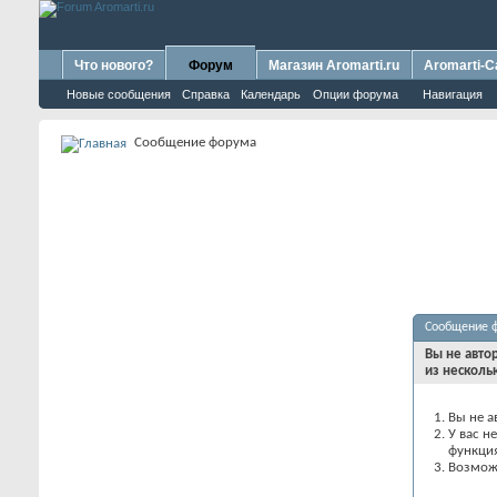
Что нового?
Форум
Магазин Aromarti.ru
Aromarti-C
Новые сообщения
Справка
Календарь
Опции форума
Навигация
Сообщение форума
Сообщение 
Вы не авто
из несколь
Вы не а
У вас н
функци
Возможн