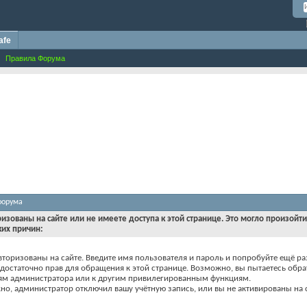
afe
Правила Форума
форума
ризованы на сайте или не имеете доступа к этой странице. Это могло произойт
ких причин:
вторизованы на сайте. Введите имя пользователя и пароль и попробуйте ещё ра
едостаточно прав для обращения к этой странице. Возможно, вы пытаетесь обра
ям администратора или к другим привилегированным функциям.
о, администратор отключил вашу учётную запись, или вы не активированы на с