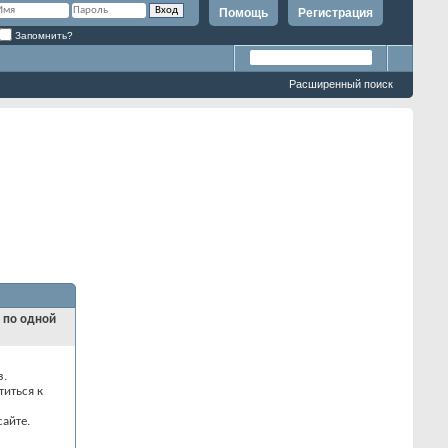
Помощь
Регистрация
Запомнить?
Расширенный поиск
и по одной
з.
титься к
айте.