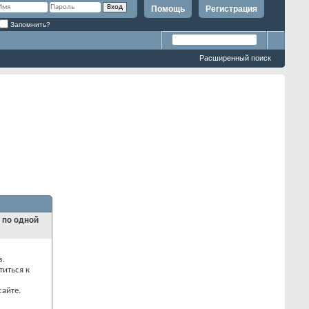
Помощь
Регистрация
Запомнить?
Расширенный поиск
и по одной
з.
титься к
айте.