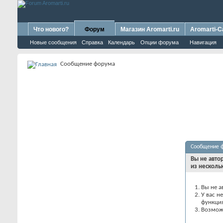
Что нового?
Форум
Магазин Aromarti.ru
Aromarti-C
Новые сообщения
Справка
Календарь
Опции форума
Навигация
Сообщение форума
Сообщение 
Вы не авто
из несколь
Вы не а
У вас н
функци
Возможн