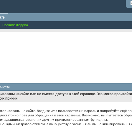
afe
Правила Форума
форума
ризованы на сайте или не имеете доступа к этой странице. Это могло произойт
ких причин:
вторизованы на сайте. Введите имя пользователя и пароль и попробуйте ещё ра
едостаточно прав для обращения к этой странице. Возможно, вы пытаетесь обра
ям администратора или к другим привилегированным функциям.
о, администратор отключил вашу учётную запись, или вы не активированы на с