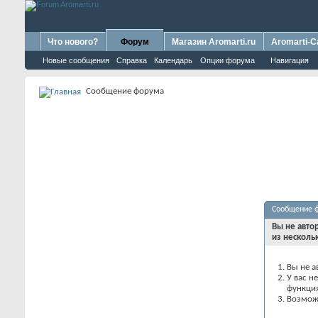
Что нового?
Форум
Магазин Aromarti.ru
Aromarti-C
Новые сообщения
Справка
Календарь
Опции форума
Навигация
Сообщение форума
Сообщение 
Вы не авто
из несколь
Вы не а
У вас н
функци
Возможн