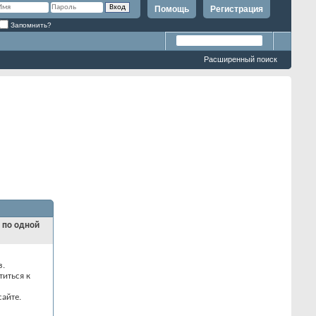
Помощь
Регистрация
Запомнить?
Расширенный поиск
и по одной
з.
титься к
айте.