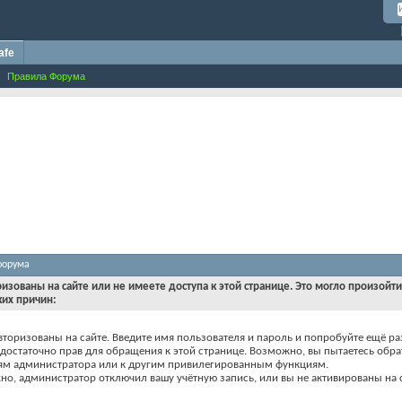
afe
Правила Форума
форума
ризованы на сайте или не имеете доступа к этой странице. Это могло произойт
ких причин:
вторизованы на сайте. Введите имя пользователя и пароль и попробуйте ещё ра
едостаточно прав для обращения к этой странице. Возможно, вы пытаетесь обра
ям администратора или к другим привилегированным функциям.
о, администратор отключил вашу учётную запись, или вы не активированы на с