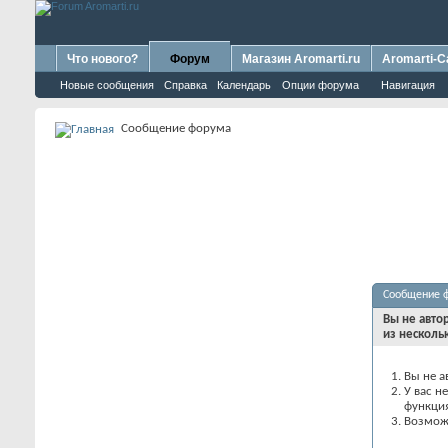
Что нового?
Форум
Магазин Aromarti.ru
Aromarti-C
Новые сообщения
Справка
Календарь
Опции форума
Навигация
Сообщение форума
Сообщение 
Вы не авто
из несколь
Вы не а
У вас н
функци
Возможн