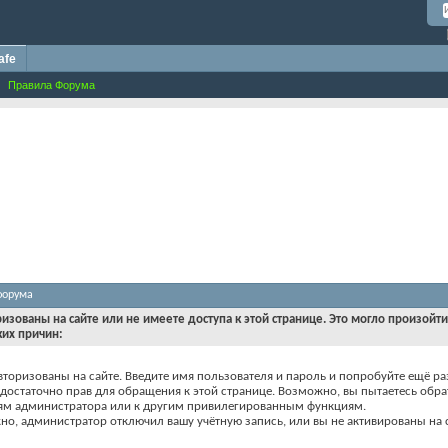
afe
Правила Форума
форума
ризованы на сайте или не имеете доступа к этой странице. Это могло произойт
ких причин:
вторизованы на сайте. Введите имя пользователя и пароль и попробуйте ещё ра
едостаточно прав для обращения к этой странице. Возможно, вы пытаетесь обра
ям администратора или к другим привилегированным функциям.
о, администратор отключил вашу учётную запись, или вы не активированы на с