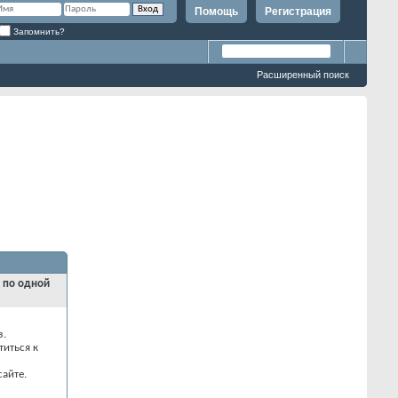
Помощь
Регистрация
Запомнить?
Расширенный поиск
и по одной
з.
титься к
айте.