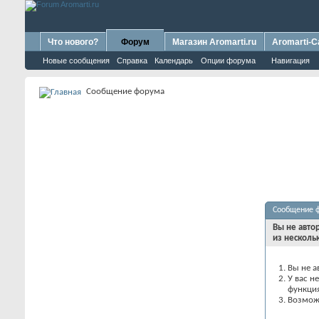
Что нового?
Форум
Магазин Aromarti.ru
Aromarti-C
Новые сообщения
Справка
Календарь
Опции форума
Навигация
Сообщение форума
Сообщение 
Вы не авто
из несколь
Вы не а
У вас н
функци
Возможн