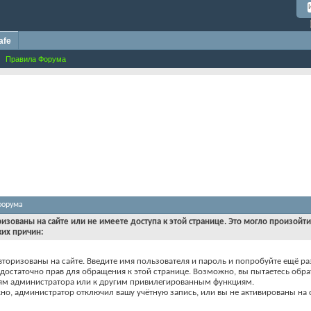
afe
Правила Форума
форума
ризованы на сайте или не имеете доступа к этой странице. Это могло произойт
ких причин:
вторизованы на сайте. Введите имя пользователя и пароль и попробуйте ещё ра
едостаточно прав для обращения к этой странице. Возможно, вы пытаетесь обра
ям администратора или к другим привилегированным функциям.
о, администратор отключил вашу учётную запись, или вы не активированы на с