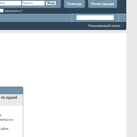
Помощь
Регистрация
Запомнить?
Расширенный поиск
и по одной
з.
титься к
айте.