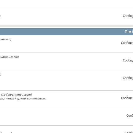
Сообщ
!
Тем 
ривает)
Сообще
осматривает)
Сообщ
)
Сообщ
(16 Просматривает)
Сообще
ах, глинах и других компонентах.
Соо