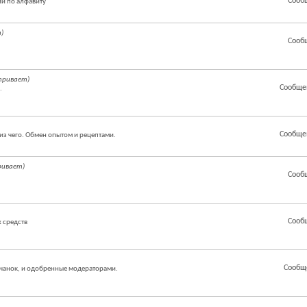
Сооб
й по алфавиту
)
Сооб
тривает)
Сообще
.
Сообще
из чего. Обмен опытом и рецептами.
ривает)
Сооб
Сооб
 средств
Сообщ
чанок, и одобренные модераторами.