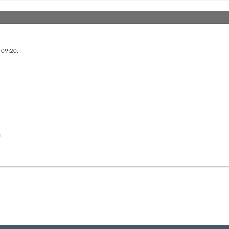
в
09:20
.
й