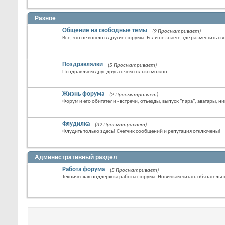
Разное
Общение на свободные темы
(9 Просматривает)
Все, что не вошло в другие форумы. Если не знаете, где разместить св
Поздравлялки
(5 Просматривает)
Поздравляем друг друга с чем только можно
Жизнь форума
(2 Просматривает)
Форум и его обитатели - встречи, отъезды, выпуск "пара", аватары, ни
Флудилка
(32 Просматривает)
Флудить только здесь! Счетчик сообщений и репутация отключены!
Административный раздел
Работа форума
(5 Просматривает)
Техническая поддержка работы форума. Новичкам читать обязательн