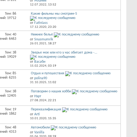
ний: 17261
от
Млания
12.07.2022,
13:52
Тем: 86
Какие фильмы мы смотрим-5
ний: 19712
от
Fatiniass
17.12.2020,
23:20
Тем: 40
Нижнее бельё
ений: 6463
от
Snusmumrik
26.01.2021,
18:27
Тем: 38
Зверье мое или кто у нас обитает дома -...
ний: 19029
от
Васаби
15.02.2024,
03:19
Тем: 85
Отдых и путешествия
ений: 6255
от
polina90
31.10.2025,
11:02
Тем: 38
Поговорим о наших хобби
ний: 12405
от
Нэрт
27.08.2024,
22:21
Тем: 19
Переквалификация
ений: 1862
от
Arti
10.01.2020,
15:35
Тем: 48
Автомобили
ений: 4313
от
Vanilla
05.06.2020,
09:39