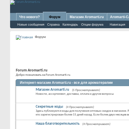
Что нового?
Форум
Магазин Aromarti.ru
Aromarti-C
Новые сообщения
Справка
Календарь
Опции форума
Навигация
Форум
Forum Aromarti.ru
Добро пожаловать на Forum Aromarti.ru.
Интернет-магазин Aromarti.ru - все для ароматерапии
Магазин Aromarti.ru
(5 Просматривает)
Новости, ассортимент, доставка, оплата и другие вопросы
Секретные коды
(4 Просматривает)
Здесь публикуются коды для получения оптовых скидок в магазине. Р
кто зарегистрирован более 15 дней назад. Если более двух месяцев в
Наша благотворительность
(4 Просматривает)