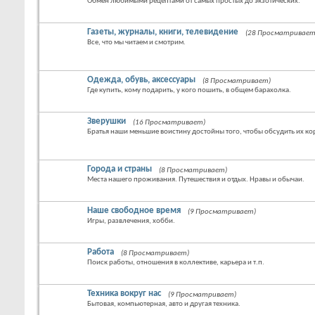
Обмен любимыми рецептами от самых простых до экзотических.
Газеты, журналы, книги, телевидение
(28 Просматривает
Все, что мы читаем и смотрим.
Одежда, обувь, аксессуары
(8 Просматривает)
Где купить, кому подарить, у кого пошить, в общем барахолка.
Зверушки
(16 Просматривает)
Братья наши меньшие воистину достойны того, чтобы обсудить их кор
Города и страны
(8 Просматривает)
Места нашего проживания. Путешествия и отдых. Нравы и обычаи.
Наше свободное время
(9 Просматривает)
Игры, развлечения, хобби.
Работа
(8 Просматривает)
Поиск работы, отношения в коллективе, карьера и т.п.
Техника вокруг нас
(9 Просматривает)
Бытовая, компьютерная, авто и другая техника.