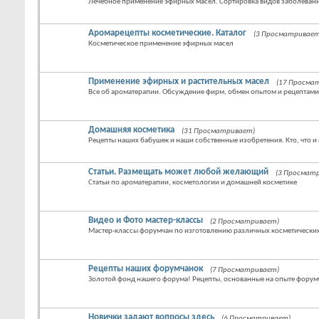
Лечебное применение эфирных масел. Сортировка видов заболевани
Аромарецепты косметические. Каталог
(3 Просматривает
Косметическое применение эфирных масел
Применение эфирных и растительных масел
(17 Просма
Все об ароматерапии. Обсуждение фирм, обмен опытом и рецептами
Домашняя косметика
(31 Просматривает)
Рецепты наших бабушек и наши собственные изобретения. Кто, что и 
Статьи. Размещать может любой желающий
(3 Просмат
Статьи по ароматерапии, косметологии и домашней косметике
Видео и Фото мастер-классы
(2 Просматривает)
Мастер-классы форумчан по изготовлению различных косметических
Рецепты наших форумчанок
(7 Просматривает)
Золотой фонд нашего форума! Рецепты, основанные на опыте форум
Новички задают вопросы здесь
(6 Просматривает)