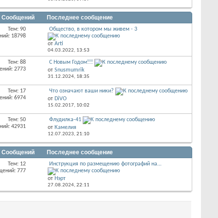
/ Сообщений
Последнее сообщение
Тем: 90
Общество, в котором мы живем - 3
ний: 18798
от
Arti
04.03.2022,
13:53
Тем: 88
С Новым Годом!!!
ений: 2773
от
Snusmumrik
31.12.2024,
18:35
Тем: 17
Что означают ваши ники?
ений: 6974
от
DiVO
15.02.2017,
10:02
Тем: 50
Флудилка-41
ний: 42931
от
Камелия
12.07.2023,
21:10
/ Сообщений
Последнее сообщение
Тем: 12
Инструкция по размещению фотографий на...
щений: 777
от
Нэрт
27.08.2024,
22:11