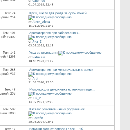
щений: 334
от
Calemeo
01.04.2015,
22:49
Тем: 74
Крем, масло для ухода за сухой кожей
щений: 254
от
Alexa_Alexa
15.01.2010,
21:43
Тем: 101
Ароматерапия при заболеваниях...
ний: 19402
от
Яна_Е
03.05.2022,
12:19
Тем: 141
Уход за ресницами
ний: 41295
от
Fatiniass
18.10.2023,
01:22
Тем: 268
Ароматерапия при менструальных спазмах
щений: 937
от
Arti
21.08.2020,
22:30
Тем: 49
Молочко для демакияжа на никколипиде....
щений: 238
от
Juli_R
14.09.2021,
22:25
Тем: 509
Каталог рецептов наших форумчанок
ений: 3000
от
Васаби
30.06.2024,
03:41
Тем: 17
Новички задают вопросы здесь - 16