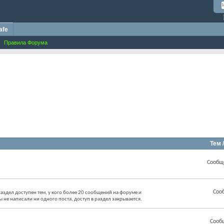
afe
Правила Форума
Тем 
Сообщ
Соо
аздел доступен тем, у кого более 20 сообщений на форуме и
ы не написали ни одного поста, доступ в раздел закрывается.
Сооб