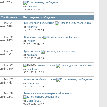
ний: 13744
от
Камелия
19.10.2024,
23:35
/ Сообщений
Последнее сообщение
Тем: 21
Минеральная косметика
ений: 7899
от
Alximiya
12.07.2016,
21:53
Тем: 52
Корнеотерапия
ений: 9835
от
Larinka
23.12.2021,
09:42
Тем: 32
Гусиная кожа
ений: 5981
от
polina90
23.12.2025,
07:33
Тем: 42
Ломкие волосы
ений: 7440
от
nevelena
30.01.2017,
13:29
Тем: 17
Ароматы любви и страсти
ений: 4783
от
Ольга Ясно
22.02.2025,
11:18
Тем: 18
Гель-лаки или долгоиграющий маникюр
ений: 1241
от
Liana_breath
02.08.2020,
17:49