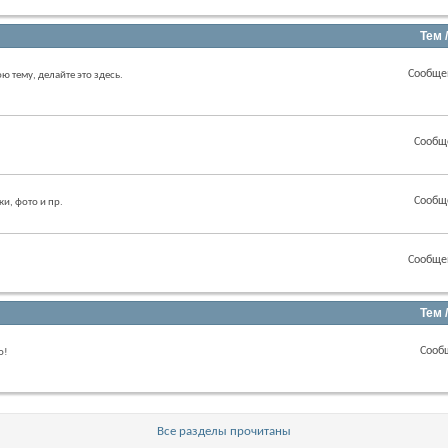
Тем 
Сообще
ою тему, делайте это здесь.
Сообщ
Сообщ
ки, фото и пр.
Сообще
Тем 
Сооб
о!
Все разделы прочитаны