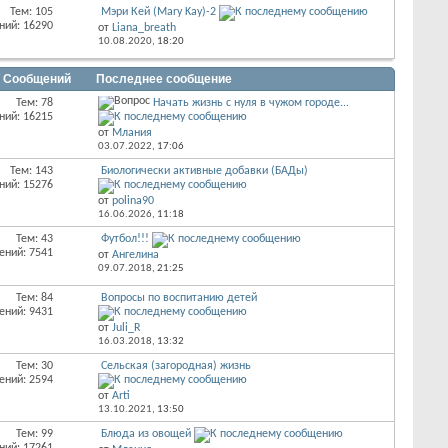
Тем: 105
Мэри Кей (Mary Kay)-2
ний: 16290
от
Liana_breath
10.08.2020,
18:20
/ Сообщений
Последнее сообщение
Тем: 78
Начать жизнь с нуля в чужом городе...
ний: 16215
от
Млания
03.07.2022,
17:06
Тем: 143
Биологически активные добавки (БАДы)
ний: 15276
от
polina90
16.06.2026,
11:18
Тем: 43
Футбол!!!
ений: 7541
от
Ангелина
09.07.2018,
21:25
Тем: 84
Вопросы по воспитанию детей
ений: 9431
от
Juli_R
16.03.2018,
13:32
Тем: 30
Сельская (загородная) жизнь
ений: 2594
от
Arti
13.10.2021,
13:50
Тем: 99
Блюда из овощей