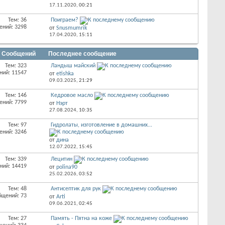
17.11.2020,
00:21
Тем: 36
Поиграем?
ений: 3298
от
Snusmumrik
17.04.2020,
15:11
/ Сообщений
Последнее сообщение
Тем: 323
Ландыш майский
ний: 11547
от
etishka
09.03.2025,
21:29
Тем: 146
Кедровое масло
ений: 7799
от
Нэрт
27.08.2024,
10:35
Тем: 97
Гидролаты, изготовление в домашних...
ений: 3246
от
дина
12.07.2022,
15:45
Тем: 339
Лецитин
ний: 14419
от
polina90
25.02.2026,
03:52
Тем: 48
Антисептик для рук
бщений: 73
от
Arti
09.06.2021,
02:45
Тем: 27
Память - Пятна на коже