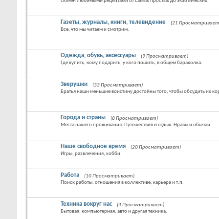
Обмен любимыми рецептами от самых простых до экзотических.
Газеты, журналы, книги, телевидение
(21 Просматривает
Все, что мы читаем и смотрим.
Одежда, обувь, аксессуары
(9 Просматривает)
Где купить, кому подарить, у кого пошить, в общем барахолка.
Зверушки
(33 Просматривает)
Братья наши меньшие воистину достойны того, чтобы обсудить их кор
Города и страны
(8 Просматривает)
Места нашего проживания. Путешествия и отдых. Нравы и обычаи.
Наше свободное время
(20 Просматривает)
Игры, развлечения, хобби.
Работа
(10 Просматривает)
Поиск работы, отношения в коллективе, карьера и т.п.
Техника вокруг нас
(4 Просматривает)
Бытовая, компьютерная, авто и другая техника.