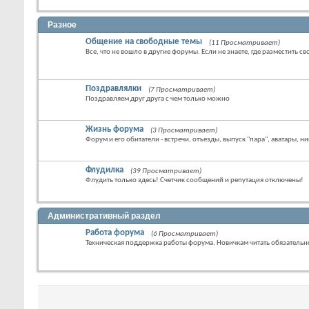
Разное
Общение на свободные темы
(11 Просматривает)
Все, что не вошло в другие форумы. Если не знаете, где разместить св
Поздравлялки
(7 Просматривает)
Поздравляем друг друга с чем только можно
Жизнь форума
(3 Просматривает)
Форум и его обитатели - встречи, отъезды, выпуск "пара", аватары, ни
Флудилка
(39 Просматривает)
Флудить только здесь! Счетчик сообщений и репутация отключены!
Административный раздел
Работа форума
(6 Просматривает)
Техническая поддержка работы форума. Новичкам читать обязательн