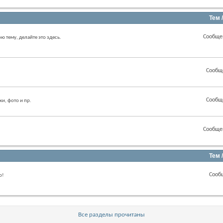
Тем 
Сообще
ою тему, делайте это здесь.
Сообщ
Сообщ
ки, фото и пр.
Сообще
Тем 
Сооб
о!
Все разделы прочитаны