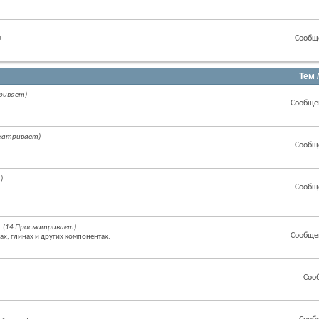
Сообщ
!
Тем 
ривает)
Сообще
матривает)
Сообщ
)
Сообщ
(14 Просматривает)
Сообще
ах, глинах и других компонентах.
Соо