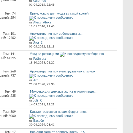
щений: 334
от
Calemeo
01.04.2015,
22:49
Тем: 74
Крем, масло для ухода за сухой кожей
щений: 254
от
Alexa_Alexa
15.01.2010,
21:43
Тем: 101
Ароматерапия при заболеваниях...
ний: 19402
от
Яна_Е
03.05.2022,
12:19
Тем: 141
Уход за ресницами
ний: 41295
от
Fatiniass
18.10.2023,
01:22
Тем: 268
Ароматерапия при менструальных спазмах
щений: 937
от
Arti
21.08.2020,
22:30
Тем: 49
Молочко для демакияжа на никколипиде....
щений: 238
от
Juli_R
14.09.2021,
22:25
Тем: 509
Каталог рецептов наших форумчанок
ений: 3000
от
Васаби
30.06.2024,
03:41
Тем: 17
Новички задают вопросы здесь - 16