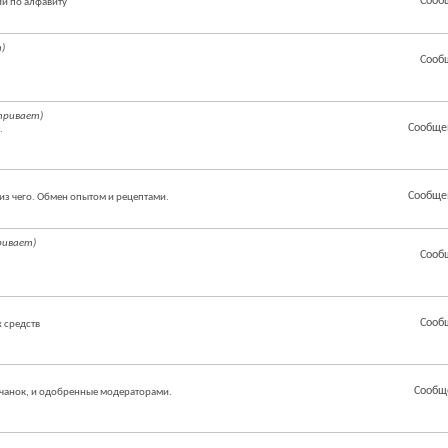
Сооб
й по алфавиту
)
Сооб
тривает)
Сообще
.
Сообще
из чего. Обмен опытом и рецептами.
ривает)
Сооб
Сооб
 средств
Сообщ
чанок, и одобренные модераторами.