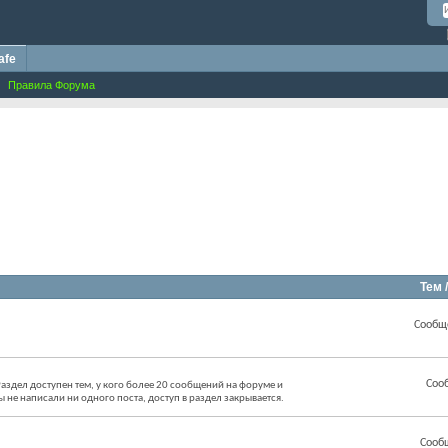
afe
Правила Форума
Тем 
Сообщ
Соо
аздел доступен тем, у кого более 20 сообщений на форуме и
ы не написали ни одного поста, доступ в раздел закрывается.
Сооб