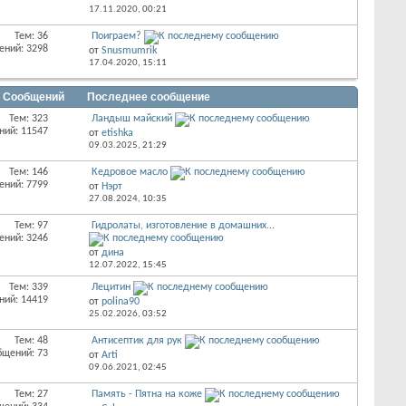
17.11.2020,
00:21
Тем: 36
Поиграем?
ений: 3298
от
Snusmumrik
17.04.2020,
15:11
/ Сообщений
Последнее сообщение
Тем: 323
Ландыш майский
ний: 11547
от
etishka
09.03.2025,
21:29
Тем: 146
Кедровое масло
ений: 7799
от
Нэрт
27.08.2024,
10:35
Тем: 97
Гидролаты, изготовление в домашних...
ений: 3246
от
дина
12.07.2022,
15:45
Тем: 339
Лецитин
ний: 14419
от
polina90
25.02.2026,
03:52
Тем: 48
Антисептик для рук
бщений: 73
от
Arti
09.06.2021,
02:45
Тем: 27
Память - Пятна на коже