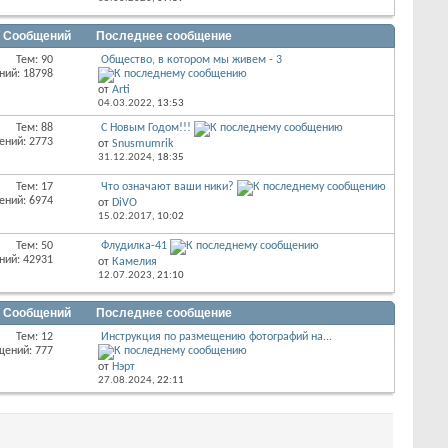
/ Сообщений
Последнее сообщение
Тем: 90
Общество, в котором мы живем - 3
ний: 18798
от
Arti
04.03.2022,
13:53
Тем: 88
С Новым Годом!!!
ений: 2773
от
Snusmumrik
31.12.2024,
18:35
Тем: 17
Что означают ваши ники?
ений: 6974
от
DiVO
15.02.2017,
10:02
Тем: 50
Флудилка-41
ний: 42931
от
Камелия
12.07.2023,
21:10
/ Сообщений
Последнее сообщение
Тем: 12
Инструкция по размещению фотографий на...
щений: 777
от
Нэрт
27.08.2024,
22:11