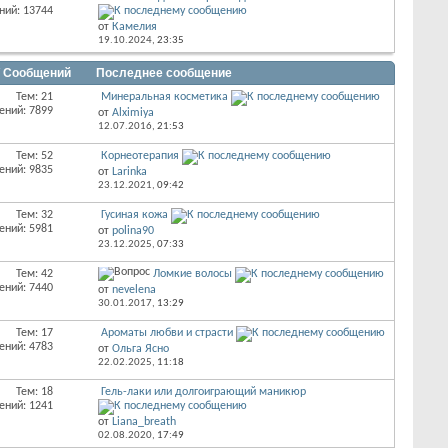
ний: 13744
от
Камелия
19.10.2024,
23:35
/ Сообщений
Последнее сообщение
Тем: 21
Минеральная косметика
ений: 7899
от
Alximiya
12.07.2016,
21:53
Тем: 52
Корнеотерапия
ений: 9835
от
Larinka
23.12.2021,
09:42
Тем: 32
Гусиная кожа
ений: 5981
от
polina90
23.12.2025,
07:33
Тем: 42
Ломкие волосы
ений: 7440
от
nevelena
30.01.2017,
13:29
Тем: 17
Ароматы любви и страсти
ений: 4783
от
Ольга Ясно
22.02.2025,
11:18
Тем: 18
Гель-лаки или долгоиграющий маникюр
ений: 1241
от
Liana_breath
02.08.2020,
17:49