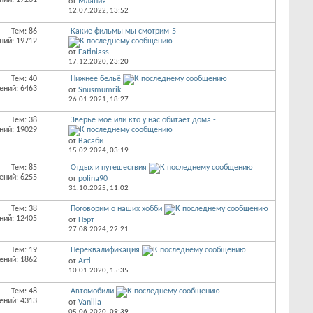
ний: 17261
от
Млания
12.07.2022,
13:52
Тем: 86
Какие фильмы мы смотрим-5
ний: 19712
от
Fatiniass
17.12.2020,
23:20
Тем: 40
Нижнее бельё
ений: 6463
от
Snusmumrik
26.01.2021,
18:27
Тем: 38
Зверье мое или кто у нас обитает дома -...
ний: 19029
от
Васаби
15.02.2024,
03:19
Тем: 85
Отдых и путешествия
ений: 6255
от
polina90
31.10.2025,
11:02
Тем: 38
Поговорим о наших хобби
ний: 12405
от
Нэрт
27.08.2024,
22:21
Тем: 19
Переквалификация
ений: 1862
от
Arti
10.01.2020,
15:35
Тем: 48
Автомобили
ений: 4313
от
Vanilla
05.06.2020,
09:39