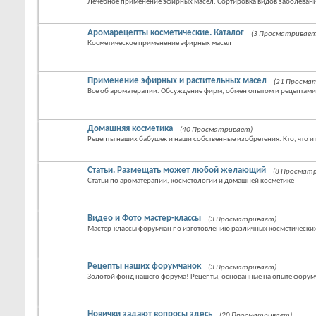
Лечебное применение эфирных масел. Сортировка видов заболевани
Аромарецепты косметические. Каталог
(3 Просматривает
Косметическое применение эфирных масел
Применение эфирных и растительных масел
(21 Просма
Все об ароматерапии. Обсуждение фирм, обмен опытом и рецептами
Домашняя косметика
(40 Просматривает)
Рецепты наших бабушек и наши собственные изобретения. Кто, что и 
Статьи. Размещать может любой желающий
(8 Просмат
Статьи по ароматерапии, косметологии и домашней косметике
Видео и Фото мастер-классы
(3 Просматривает)
Мастер-классы форумчан по изготовлению различных косметических
Рецепты наших форумчанок
(3 Просматривает)
Золотой фонд нашего форума! Рецепты, основанные на опыте форум
Новички задают вопросы здесь
(20 Просматривает)