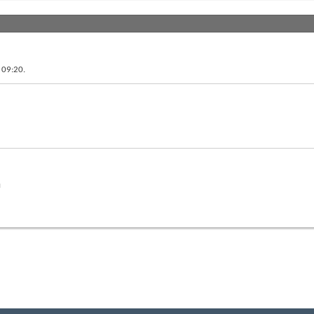
в
09:20
.
й