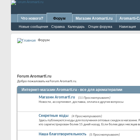
Что нового?
Форум
Магазин Aromarti.ru
Aromarti-C
Новые сообщения
Справка
Календарь
Опции форума
Навигация
Форум
Forum Aromarti.ru
Добро пожаловать на Forum Aromarti.ru.
Интернет-магазин Aromarti.ru - все для ароматерапии
Магазин Aromarti.ru
(11 Просматривает)
Новости, ассортимент, доставка, оплата и другие вопросы
Секретные коды
(4 Просматривает)
Здесь публикуются коды для получения оптовых скидок в магазине. Р
кто зарегистрирован более 15 дней назад. Если более двух месяцев в
Наша благотворительность
(5 Просматривает)