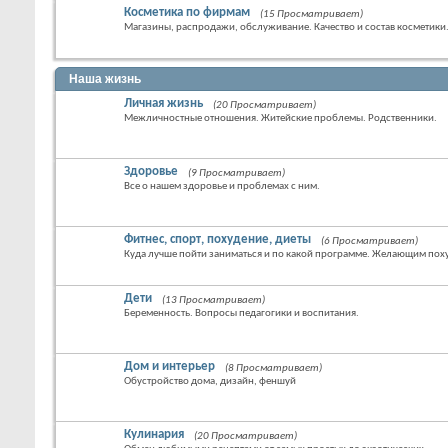
Косметика по фирмам
(15 Просматривает)
Магазины, распродажи, обслуживание. Качество и состав косметики
Наша жизнь
Личная жизнь
(20 Просматривает)
Межличностные отношения. Житейские проблемы. Родственники.
Здоровье
(9 Просматривает)
Все о нашем здоровье и проблемах с ним.
Фитнес, спорт, похудение, диеты
(6 Просматривает)
Куда лучше пойти заниматься и по какой программе. Желающим похуд
Дети
(13 Просматривает)
Беременность. Вопросы педагогики и воспитания.
Дом и интерьер
(8 Просматривает)
Обустройство дома, дизайн, феншуй
Кулинария
(20 Просматривает)