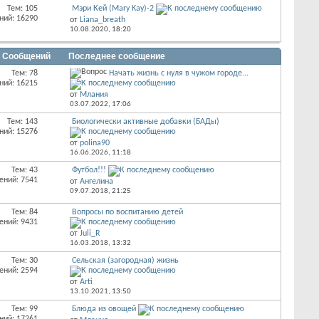
Тем: 105
Мэри Кей (Mary Kay)-2
ний: 16290
от
Liana_breath
10.08.2020,
18:20
/ Сообщений
Последнее сообщение
Тем: 78
Начать жизнь с нуля в чужом городе...
ний: 16215
от
Млания
03.07.2022,
17:06
Тем: 143
Биологически активные добавки (БАДы)
ний: 15276
от
polina90
16.06.2026,
11:18
Тем: 43
Футбол!!!
ений: 7541
от
Ангелина
09.07.2018,
21:25
Тем: 84
Вопросы по воспитанию детей
ений: 9431
от
Juli_R
16.03.2018,
13:32
Тем: 30
Сельская (загородная) жизнь
ений: 2594
от
Arti
13.10.2021,
13:50
Тем: 99
Блюда из овощей