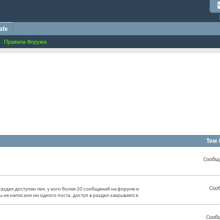
afe
Правила Форума
Тем 
Сообщ
Соо
аздел доступен тем, у кого более 20 сообщений на форуме и
ы не написали ни одного поста, доступ в раздел закрывается.
Сооб