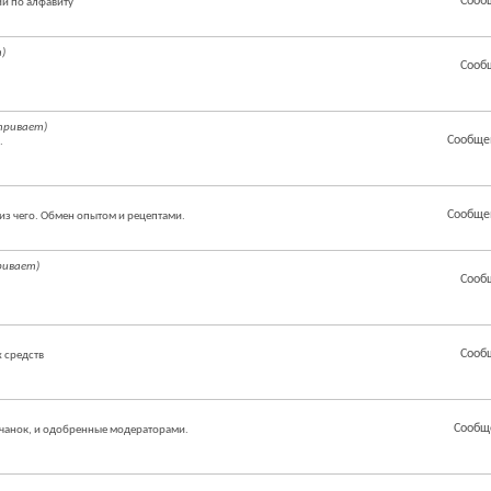
Сооб
й по алфавиту
)
Сооб
тривает)
Сообще
.
Сообще
из чего. Обмен опытом и рецептами.
ривает)
Сооб
Сооб
 средств
Сообщ
чанок, и одобренные модераторами.