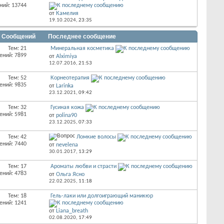
ний: 13744
от
Камелия
19.10.2024,
23:35
/ Сообщений
Последнее сообщение
Тем: 21
Минеральная косметика
ений: 7899
от
Alximiya
12.07.2016,
21:53
Тем: 52
Корнеотерапия
ений: 9835
от
Larinka
23.12.2021,
09:42
Тем: 32
Гусиная кожа
ений: 5981
от
polina90
23.12.2025,
07:33
Тем: 42
Ломкие волосы
ений: 7440
от
nevelena
30.01.2017,
13:29
Тем: 17
Ароматы любви и страсти
ений: 4783
от
Ольга Ясно
22.02.2025,
11:18
Тем: 18
Гель-лаки или долгоиграющий маникюр
ений: 1241
от
Liana_breath
02.08.2020,
17:49