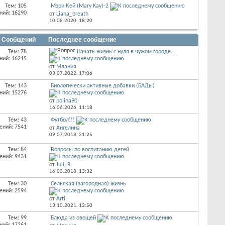
Тем: 105
Мэри Кей (Mary Kay)-2
ний: 16290
от
Liana_breath
10.08.2020,
18:20
/ Сообщений
Последнее сообщение
Тем: 78
Начать жизнь с нуля в чужом городе...
ний: 16215
от
Млания
03.07.2022,
17:06
Тем: 143
Биологически активные добавки (БАДы)
ний: 15276
от
polina90
16.06.2026,
11:18
Тем: 43
Футбол!!!
ений: 7541
от
Ангелина
09.07.2018,
21:25
Тем: 84
Вопросы по воспитанию детей
ений: 9431
от
Juli_R
16.03.2018,
13:32
Тем: 30
Сельская (загородная) жизнь
ений: 2594
от
Arti
13.10.2021,
13:50
Тем: 99
Блюда из овощей