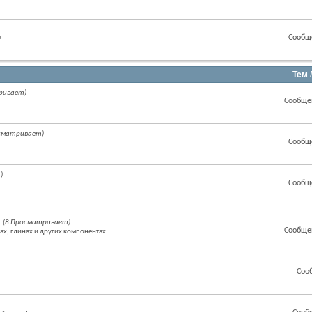
Сообщ
!
Тем 
ривает)
Сообще
осматривает)
Сообщ
)
Сообщ
(8 Просматривает)
Сообще
ах, глинах и других компонентах.
Соо