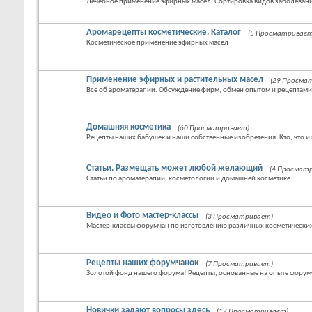
Лечебное применение эфирных масел. Сортировка видов заболевани
Аромарецепты косметические. Каталог
(5 Просматривает
Косметическое применение эфирных масел
Применение эфирных и растительных масел
(29 Просма
Все об ароматерапии. Обсуждение фирм, обмен опытом и рецептами
Домашняя косметика
(60 Просматривает)
Рецепты наших бабушек и наши собственные изобретения. Кто, что и 
Статьи. Размещать может любой желающий
(4 Просмат
Статьи по ароматерапии, косметологии и домашней косметике
Видео и Фото мастер-классы
(3 Просматривает)
Мастер-классы форумчан по изготовлению различных косметических
Рецепты наших форумчанок
(7 Просматривает)
Золотой фонд нашего форума! Рецепты, основанные на опыте форум
Новички задают вопросы здесь
(17 Просматривает)