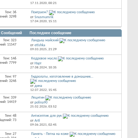
17.11.2020,
00:21
Тем: 36
Поиграем?
ений: 3298
от
Snusmumrik
17.04.2020,
15:11
/ Сообщений
Последнее сообщение
Тем: 323
Ландыш майский
ний: 11547
от
etishka
09.03.2025,
21:29
Тем: 146
Кедровое масло
ений: 7799
от
Нэрт
27.08.2024,
10:35
Тем: 97
Гидролаты, изготовление в домашних...
ений: 3246
от
дина
12.07.2022,
15:45
Тем: 339
Лецитин
ний: 14419
от
polina90
25.02.2026,
03:52
Тем: 48
Антисептик для рук
бщений: 73
от
Arti
09.06.2021,
02:45
Тем: 27
Память - Пятна на коже