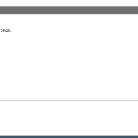
в
09:20
.
й