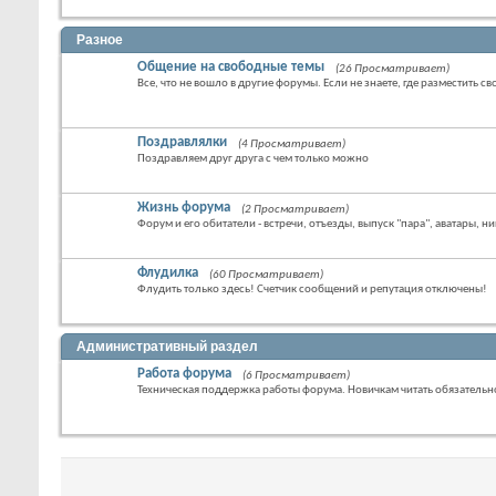
Разное
Общение на свободные темы
(26 Просматривает)
Все, что не вошло в другие форумы. Если не знаете, где разместить св
Поздравлялки
(4 Просматривает)
Поздравляем друг друга с чем только можно
Жизнь форума
(2 Просматривает)
Форум и его обитатели - встречи, отъезды, выпуск "пара", аватары, ни
Флудилка
(60 Просматривает)
Флудить только здесь! Счетчик сообщений и репутация отключены!
Административный раздел
Работа форума
(6 Просматривает)
Техническая поддержка работы форума. Новичкам читать обязательн