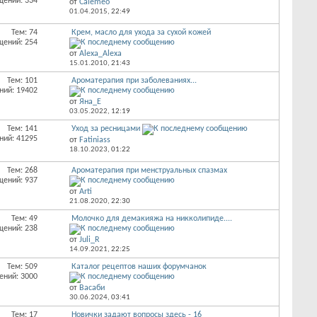
щений: 334
от
Calemeo
01.04.2015,
22:49
Тем: 74
Крем, масло для ухода за сухой кожей
щений: 254
от
Alexa_Alexa
15.01.2010,
21:43
Тем: 101
Ароматерапия при заболеваниях...
ний: 19402
от
Яна_Е
03.05.2022,
12:19
Тем: 141
Уход за ресницами
ний: 41295
от
Fatiniass
18.10.2023,
01:22
Тем: 268
Ароматерапия при менструальных спазмах
щений: 937
от
Arti
21.08.2020,
22:30
Тем: 49
Молочко для демакияжа на никколипиде....
щений: 238
от
Juli_R
14.09.2021,
22:25
Тем: 509
Каталог рецептов наших форумчанок
ений: 3000
от
Васаби
30.06.2024,
03:41
Тем: 17
Новички задают вопросы здесь - 16