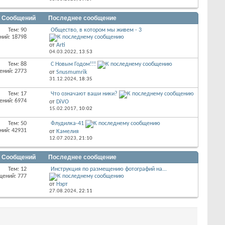
/ Сообщений
Последнее сообщение
Тем: 90
Общество, в котором мы живем - 3
ний: 18798
от
Arti
04.03.2022,
13:53
Тем: 88
С Новым Годом!!!
ений: 2773
от
Snusmumrik
31.12.2024,
18:35
Тем: 17
Что означают ваши ники?
ений: 6974
от
DiVO
15.02.2017,
10:02
Тем: 50
Флудилка-41
ний: 42931
от
Камелия
12.07.2023,
21:10
/ Сообщений
Последнее сообщение
Тем: 12
Инструкция по размещению фотографий на...
щений: 777
от
Нэрт
27.08.2024,
22:11