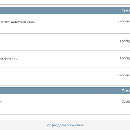
Тем 
Сообще
ою тему, делайте это здесь.
Сообщ
Сообщ
ки, фото и пр.
Сообще
Тем 
Сооб
о!
Все разделы прочитаны