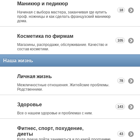
Маникюр и педикюр
18
Начиная с выбора мастера, заканчивая где купить
проф. ножницы и как сделать французский маникюр
дома.
Косметика по фирмам
105
Магазины, распродажи, обслуживание. Качество и
состав косметики.
Наша жизнь
Личная жизнь
78
Межличностные отношения. Житейские проблемы.
Родственники.
Здоровье
143
Все о нашем здоровье и проблемах с ним.
Фитнес, спорт, похудение,
диеты
43
Куда лучше пойти заниматься и по какой программе.