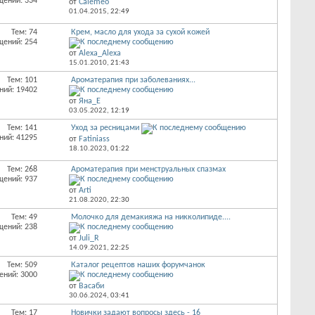
щений: 334
от
Calemeo
01.04.2015,
22:49
Тем: 74
Крем, масло для ухода за сухой кожей
щений: 254
от
Alexa_Alexa
15.01.2010,
21:43
Тем: 101
Ароматерапия при заболеваниях...
ний: 19402
от
Яна_Е
03.05.2022,
12:19
Тем: 141
Уход за ресницами
ний: 41295
от
Fatiniass
18.10.2023,
01:22
Тем: 268
Ароматерапия при менструальных спазмах
щений: 937
от
Arti
21.08.2020,
22:30
Тем: 49
Молочко для демакияжа на никколипиде....
щений: 238
от
Juli_R
14.09.2021,
22:25
Тем: 509
Каталог рецептов наших форумчанок
ений: 3000
от
Васаби
30.06.2024,
03:41
Тем: 17
Новички задают вопросы здесь - 16