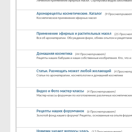
Лечебное применение эфирных масел. Сортировка видов заболевани
Аромарецепты косметические. Каталог
(9 Просматривает
Косметическое применение эфирных масел
Применение эфирных и растительных масел
(25 Просма
Все об ароматерапии. Обсуждение фирм, обмен опытом и рецептами
Домашняя косметика
(44 Просматривает)
Рецепты наших бабушек и наши собственные изобретения. Кто, что и 
Статьи. Размещать может любой желающий
(4 Просмат
Статьи по ароматерапии, косметологии и домашней косметике
Видео и Фото мастер-классы
(4 Просматривает)
Мастер-классы форумчан по изготовлению различных косметических
Рецепты наших форумчанок
(6 Просматривает)
Золотой фонд нашего форума! Рецепты, основанные на опыте форум
Новички задают вопросы здесь
(17 Просматривает)