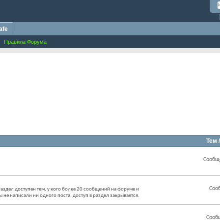
afe
Правила Форума
Тем 
Сообщ
Соо
аздел доступен тем, у кого более 20 сообщений на форуме и
ы не написали ни одного поста, доступ в раздел закрывается.
Сооб