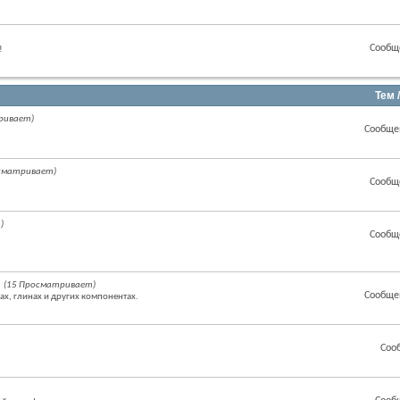
Сообщ
!
Тем 
ривает)
Сообще
осматривает)
Сообщ
)
Сообщ
(15 Просматривает)
Сообще
ах, глинах и других компонентах.
Соо