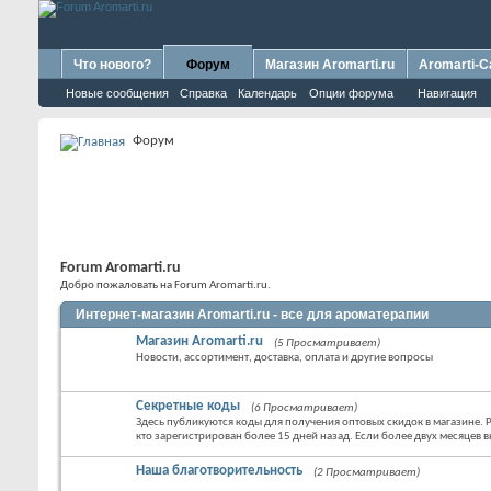
Что нового?
Форум
Магазин Aromarti.ru
Aromarti-C
Новые сообщения
Справка
Календарь
Опции форума
Навигация
Форум
Forum Aromarti.ru
Добро пожаловать на Forum Aromarti.ru.
Интернет-магазин Aromarti.ru - все для ароматерапии
Магазин Aromarti.ru
(5 Просматривает)
Новости, ассортимент, доставка, оплата и другие вопросы
Секретные коды
(6 Просматривает)
Здесь публикуются коды для получения оптовых скидок в магазине. Р
кто зарегистрирован более 15 дней назад. Если более двух месяцев в
Наша благотворительность
(2 Просматривает)