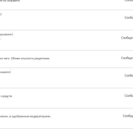
Сооб
й по алфавиту
)
Сооб
тривает)
Сообще
.
Сообще
из чего. Обмен опытом и рецептами.
ривает)
Сооб
Сооб
 средств
Сообщ
чанок, и одобренные модераторами.