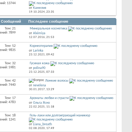
ний: 13744
от
Камелия
19.10.2024,
23:35
/ Сообщений
Последнее сообщение
Тем: 21
Минеральная косметика
ений: 7899
от
Alximiya
12.07.2016,
21:53
Тем: 52
Корнеотерапия
ений: 9835
от
Larinka
23.12.2021,
09:42
Тем: 32
Гусиная кожа
ений: 5981
от
polina90
23.12.2025,
07:33
Тем: 42
Ломкие волосы
ений: 7440
от
nevelena
30.01.2017,
13:29
Тем: 17
Ароматы любви и страсти
ений: 4783
от
Ольга Ясно
22.02.2025,
11:18
Тем: 18
Гель-лаки или долгоиграющий маникюр
ений: 1241
от
Liana_breath
02.08.2020,
17:49