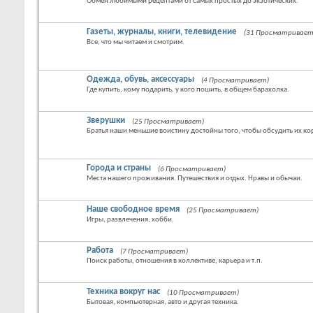
Обмен любимыми рецептами от самых простых до экзотических.
Газеты, журналы, книги, телевидение
(31 Просматривает
Все, что мы читаем и смотрим.
Одежда, обувь, аксессуары
(4 Просматривает)
Где купить, кому подарить, у кого пошить, в общем барахолка.
Зверушки
(25 Просматривает)
Братья наши меньшие воистину достойны того, чтобы обсудить их кор
Города и страны
(6 Просматривает)
Места нашего проживания. Путешествия и отдых. Нравы и обычаи.
Наше свободное время
(25 Просматривает)
Игры, развлечения, хобби.
Работа
(7 Просматривает)
Поиск работы, отношения в коллективе, карьера и т.п.
Техника вокруг нас
(10 Просматривает)
Бытовая, компьютерная, авто и другая техника.