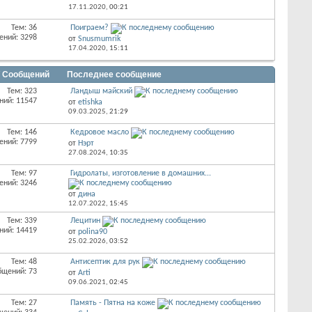
17.11.2020,
00:21
Тем: 36
Поиграем?
ений: 3298
от
Snusmumrik
17.04.2020,
15:11
/ Сообщений
Последнее сообщение
Тем: 323
Ландыш майский
ний: 11547
от
etishka
09.03.2025,
21:29
Тем: 146
Кедровое масло
ений: 7799
от
Нэрт
27.08.2024,
10:35
Тем: 97
Гидролаты, изготовление в домашних...
ений: 3246
от
дина
12.07.2022,
15:45
Тем: 339
Лецитин
ний: 14419
от
polina90
25.02.2026,
03:52
Тем: 48
Антисептик для рук
бщений: 73
от
Arti
09.06.2021,
02:45
Тем: 27
Память - Пятна на коже