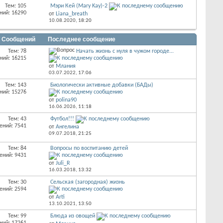
Тем: 105
Мэри Кей (Mary Kay)-2
ний: 16290
от
Liana_breath
10.08.2020,
18:20
/ Сообщений
Последнее сообщение
Тем: 78
Начать жизнь с нуля в чужом городе...
ний: 16215
от
Млания
03.07.2022,
17:06
Тем: 143
Биологически активные добавки (БАДы)
ний: 15276
от
polina90
16.06.2026,
11:18
Тем: 43
Футбол!!!
ений: 7541
от
Ангелина
09.07.2018,
21:25
Тем: 84
Вопросы по воспитанию детей
ений: 9431
от
Juli_R
16.03.2018,
13:32
Тем: 30
Сельская (загородная) жизнь
ений: 2594
от
Arti
13.10.2021,
13:50
Тем: 99
Блюда из овощей