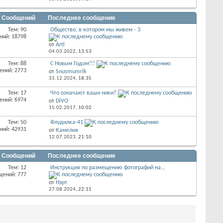
/ Сообщений
Последнее сообщение
Тем: 90
Общество, в котором мы живем - 3
ний: 18798
от
Arti
04.03.2022,
13:53
Тем: 88
С Новым Годом!!!
ений: 2773
от
Snusmumrik
31.12.2024,
18:35
Тем: 17
Что означают ваши ники?
ений: 6974
от
DiVO
15.02.2017,
10:02
Тем: 50
Флудилка-41
ний: 42931
от
Камелия
12.07.2023,
21:10
/ Сообщений
Последнее сообщение
Тем: 12
Инструкция по размещению фотографий на...
щений: 777
от
Нэрт
27.08.2024,
22:11