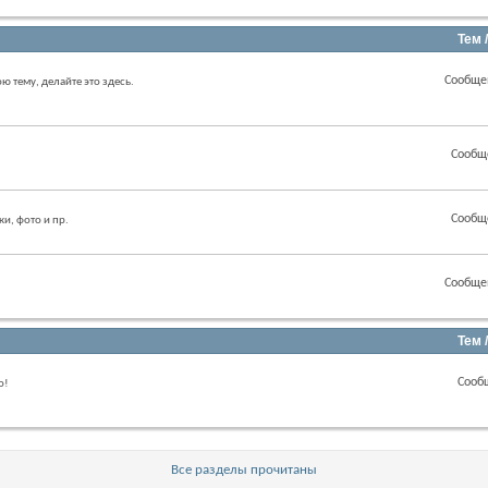
Тем 
Сообще
ою тему, делайте это здесь.
Сообщ
Сообщ
ки, фото и пр.
Сообще
Тем 
Сооб
о!
Все разделы прочитаны