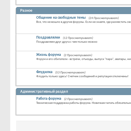
Разное
Общение на свободные темы
(24 Просматривает)
Все, что не вошло в другие форумы. Если не знаете, где разместить св
Поздравлялки
(12 Просматривает)
Поздравляем друг друга с чем только можно
Жизнь форума
(2 Просматривает)
Форум и его обитатели - встречи, отъезды, выпуск "пара", аватары, ни
Флудилка
(53 Просматривает)
Флудить только здесь! Счетчик сообщений и репутация отключены!
Административный раздел
Работа форума
(2 Просматривает)
Техническая поддержка работы форума. Новичкам читать обязательн