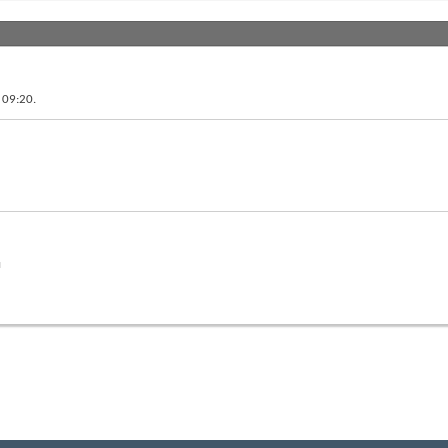
в
09:20
.
й