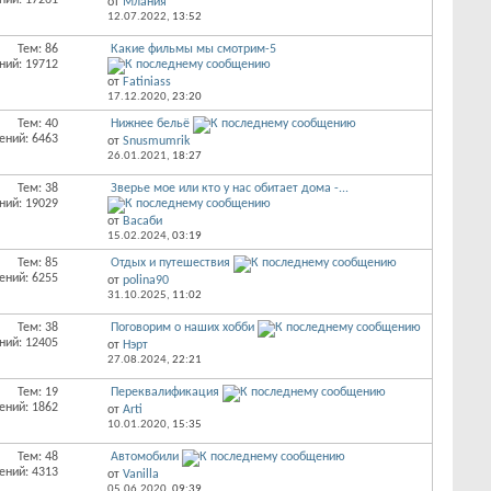
ний: 17261
от
Млания
12.07.2022,
13:52
Тем: 86
Какие фильмы мы смотрим-5
ний: 19712
от
Fatiniass
17.12.2020,
23:20
Тем: 40
Нижнее бельё
ений: 6463
от
Snusmumrik
26.01.2021,
18:27
Тем: 38
Зверье мое или кто у нас обитает дома -...
ний: 19029
от
Васаби
15.02.2024,
03:19
Тем: 85
Отдых и путешествия
ений: 6255
от
polina90
31.10.2025,
11:02
Тем: 38
Поговорим о наших хобби
ний: 12405
от
Нэрт
27.08.2024,
22:21
Тем: 19
Переквалификация
ений: 1862
от
Arti
10.01.2020,
15:35
Тем: 48
Автомобили
ений: 4313
от
Vanilla
05.06.2020,
09:39