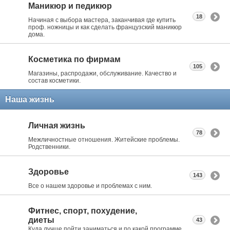
Маникюр и педикюр
18
Начиная с выбора мастера, заканчивая где купить
проф. ножницы и как сделать французский маникюр
дома.
Косметика по фирмам
105
Магазины, распродажи, обслуживание. Качество и
состав косметики.
Наша жизнь
Личная жизнь
78
Межличностные отношения. Житейские проблемы.
Родственники.
Здоровье
143
Все о нашем здоровье и проблемах с ним.
Фитнес, спорт, похудение,
диеты
43
Куда лучше пойти заниматься и по какой программе.