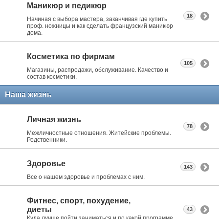
Маникюр и педикюр
18
Начиная с выбора мастера, заканчивая где купить
проф. ножницы и как сделать французский маникюр
дома.
Косметика по фирмам
105
Магазины, распродажи, обслуживание. Качество и
состав косметики.
Наша жизнь
Личная жизнь
78
Межличностные отношения. Житейские проблемы.
Родственники.
Здоровье
143
Все о нашем здоровье и проблемах с ним.
Фитнес, спорт, похудение,
диеты
43
Куда лучше пойти заниматься и по какой программе.