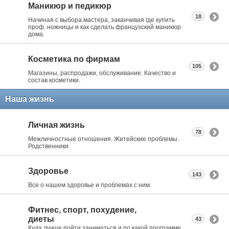
Маникюр и педикюр
18
Начиная с выбора мастера, заканчивая где купить
проф. ножницы и как сделать французский маникюр
дома.
Косметика по фирмам
105
Магазины, распродажи, обслуживание. Качество и
состав косметики.
Наша жизнь
Личная жизнь
78
Межличностные отношения. Житейские проблемы.
Родственники.
Здоровье
143
Все о нашем здоровье и проблемах с ним.
Фитнес, спорт, похудение,
диеты
43
Куда лучше пойти заниматься и по какой программе.