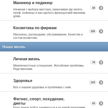
Маникюр и педикюр
18
Начиная с выбора мастера, заканчивая где купить
проф. ножницы и как сделать французский маникюр
дома.
Косметика по фирмам
105
Магазины, распродажи, обслуживание. Качество и
состав косметики.
Наша жизнь
Личная жизнь
78
Межличностные отношения. Житейские проблемы.
Родственники.
Здоровье
143
Все о нашем здоровье и проблемах с ним.
Фитнес, спорт, похудение,
диеты
43
Куда лучше пойти заниматься и по какой программе.