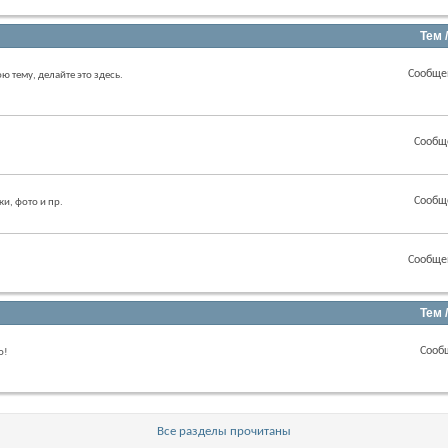
Тем 
Сообще
ою тему, делайте это здесь.
Сообщ
Сообщ
ки, фото и пр.
Сообще
Тем 
Сооб
о!
Все разделы прочитаны