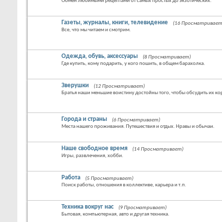
Обмен любимыми рецептами от самых простых до экзотических.
Газеты, журналы, книги, телевидение
(16 Просматривает
Все, что мы читаем и смотрим.
Одежда, обувь, аксессуары
(8 Просматривает)
Где купить, кому подарить, у кого пошить, в общем барахолка.
Зверушки
(12 Просматривает)
Братья наши меньшие воистину достойны того, чтобы обсудить их кор
Города и страны
(6 Просматривает)
Места нашего проживания. Путешествия и отдых. Нравы и обычаи.
Наше свободное время
(14 Просматривает)
Игры, развлечения, хобби.
Работа
(5 Просматривает)
Поиск работы, отношения в коллективе, карьера и т.п.
Техника вокруг нас
(9 Просматривает)
Бытовая, компьютерная, авто и другая техника.