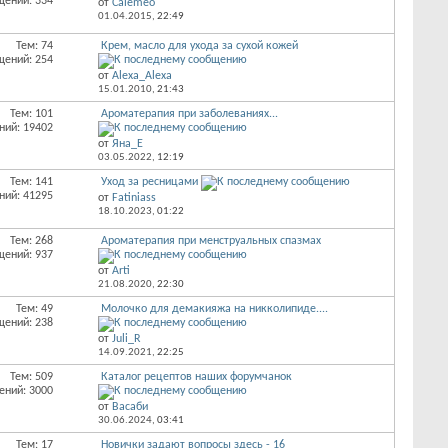
щений: 334
от
Calemeo
01.04.2015,
22:49
Тем: 74
Крем, масло для ухода за сухой кожей
щений: 254
от
Alexa_Alexa
15.01.2010,
21:43
Тем: 101
Ароматерапия при заболеваниях...
ний: 19402
от
Яна_Е
03.05.2022,
12:19
Тем: 141
Уход за ресницами
ний: 41295
от
Fatiniass
18.10.2023,
01:22
Тем: 268
Ароматерапия при менструальных спазмах
щений: 937
от
Arti
21.08.2020,
22:30
Тем: 49
Молочко для демакияжа на никколипиде....
щений: 238
от
Juli_R
14.09.2021,
22:25
Тем: 509
Каталог рецептов наших форумчанок
ений: 3000
от
Васаби
30.06.2024,
03:41
Тем: 17
Новички задают вопросы здесь - 16