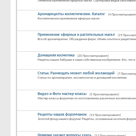
Лечебное применение эфирных масел. Сортировка видов заболевани
Аромарецепты косметические. Каталог
(4 Просматривает
Косметическое применение эфирных масел
Применение эфирных и растительных масел
(19 Просма
Все об ароматерапии. Обсуждение фирм, обмен опытом и рецептами
Домашняя косметика
(20 Просматривает)
Рецепты наших бабушек и наши собственные изобретения. Кто, что и 
Статьи. Размещать может любой желающий
(7 Просмат
Статьи по ароматерапии, косметологии и домашней косметике
Видео и Фото мастер-классы
(5 Просматривает)
Мастер-классы форумчан по изготовлению различных косметических
Рецепты наших форумчанок
(14 Просматривает)
Золотой фонд нашего форума! Рецепты, основанные на опыте форум
Новички задают вопросы здесь
(12 Просматривает)