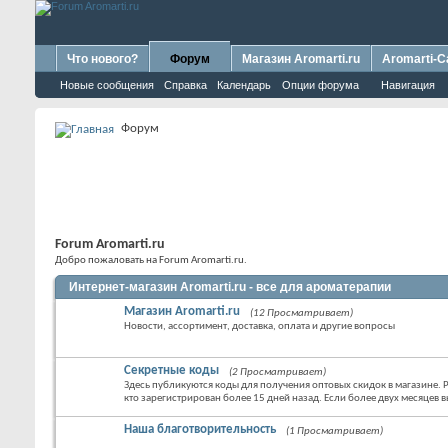
Что нового?
Форум
Магазин Aromarti.ru
Aromarti-C
Новые сообщения
Справка
Календарь
Опции форума
Навигация
Форум
Forum Aromarti.ru
Добро пожаловать на Forum Aromarti.ru.
Интернет-магазин Aromarti.ru - все для ароматерапии
Магазин Aromarti.ru
(12 Просматривает)
Новости, ассортимент, доставка, оплата и другие вопросы
Секретные коды
(2 Просматривает)
Здесь публикуются коды для получения оптовых скидок в магазине. Р
кто зарегистрирован более 15 дней назад. Если более двух месяцев в
Наша благотворительность
(1 Просматривает)