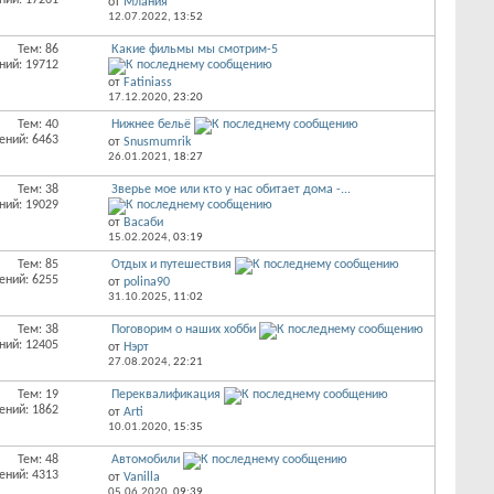
ний: 17261
от
Млания
12.07.2022,
13:52
Тем: 86
Какие фильмы мы смотрим-5
ний: 19712
от
Fatiniass
17.12.2020,
23:20
Тем: 40
Нижнее бельё
ений: 6463
от
Snusmumrik
26.01.2021,
18:27
Тем: 38
Зверье мое или кто у нас обитает дома -...
ний: 19029
от
Васаби
15.02.2024,
03:19
Тем: 85
Отдых и путешествия
ений: 6255
от
polina90
31.10.2025,
11:02
Тем: 38
Поговорим о наших хобби
ний: 12405
от
Нэрт
27.08.2024,
22:21
Тем: 19
Переквалификация
ений: 1862
от
Arti
10.01.2020,
15:35
Тем: 48
Автомобили
ений: 4313
от
Vanilla
05.06.2020,
09:39