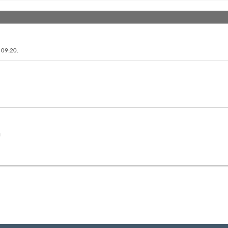
в
09:20
.
й