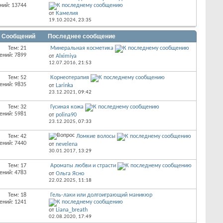
ний: 13744
от
Камелия
19.10.2024,
23:35
/ Сообщений
Последнее сообщение
Тем: 21
Минеральная косметика
ений: 7899
от
Alximiya
12.07.2016,
21:53
Тем: 52
Корнеотерапия
ений: 9835
от
Larinka
23.12.2021,
09:42
Тем: 32
Гусиная кожа
ений: 5981
от
polina90
23.12.2025,
07:33
Тем: 42
Ломкие волосы
ений: 7440
от
nevelena
30.01.2017,
13:29
Тем: 17
Ароматы любви и страсти
ений: 4783
от
Ольга Ясно
22.02.2025,
11:18
Тем: 18
Гель-лаки или долгоиграющий маникюр
ений: 1241
от
Liana_breath
02.08.2020,
17:49