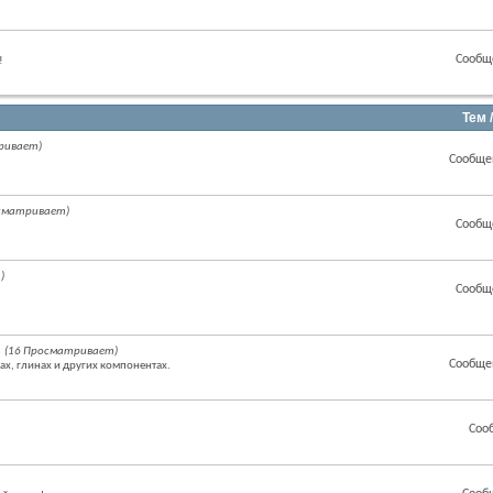
Сообщ
!
Тем 
ривает)
Сообще
осматривает)
Сообщ
)
Сообщ
(16 Просматривает)
Сообще
ах, глинах и других компонентах.
Соо