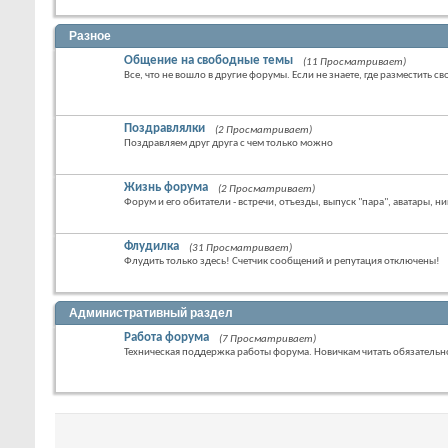
Разное
Общение на свободные темы
(11 Просматривает)
Все, что не вошло в другие форумы. Если не знаете, где разместить св
Поздравлялки
(2 Просматривает)
Поздравляем друг друга с чем только можно
Жизнь форума
(2 Просматривает)
Форум и его обитатели - встречи, отъезды, выпуск "пара", аватары, ни
Флудилка
(31 Просматривает)
Флудить только здесь! Счетчик сообщений и репутация отключены!
Административный раздел
Работа форума
(7 Просматривает)
Техническая поддержка работы форума. Новичкам читать обязательн