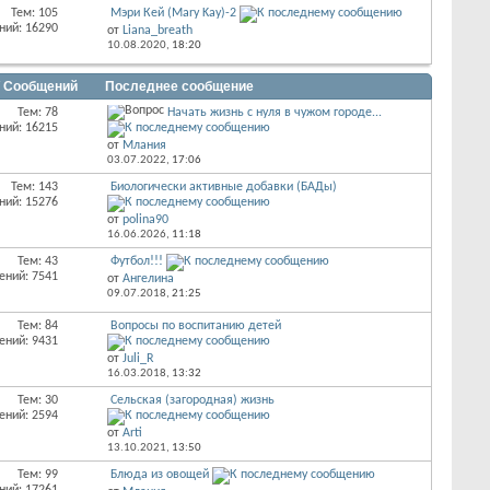
Тем: 105
Мэри Кей (Mary Kay)-2
ний: 16290
от
Liana_breath
10.08.2020,
18:20
/ Сообщений
Последнее сообщение
Тем: 78
Начать жизнь с нуля в чужом городе...
ний: 16215
от
Млания
03.07.2022,
17:06
Тем: 143
Биологически активные добавки (БАДы)
ний: 15276
от
polina90
16.06.2026,
11:18
Тем: 43
Футбол!!!
ений: 7541
от
Ангелина
09.07.2018,
21:25
Тем: 84
Вопросы по воспитанию детей
ений: 9431
от
Juli_R
16.03.2018,
13:32
Тем: 30
Сельская (загородная) жизнь
ений: 2594
от
Arti
13.10.2021,
13:50
Тем: 99
Блюда из овощей