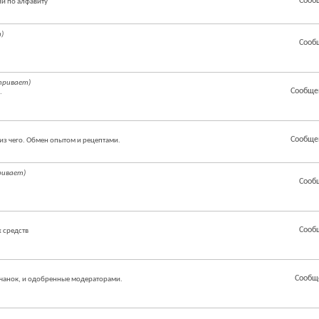
Сооб
й по алфавиту
)
Сооб
тривает)
Сообще
.
Сообще
из чего. Обмен опытом и рецептами.
ривает)
Сооб
Сооб
 средств
Сообщ
чанок, и одобренные модераторами.