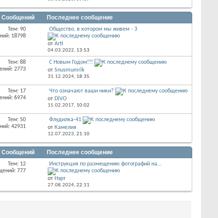
/ Сообщений
Последнее сообщение
Тем: 90
Общество, в котором мы живем - 3
ний: 18798
от
Arti
04.03.2022,
13:53
Тем: 88
С Новым Годом!!!
ений: 2773
от
Snusmumrik
31.12.2024,
18:35
Тем: 17
Что означают ваши ники?
ений: 6974
от
DiVO
15.02.2017,
10:02
Тем: 50
Флудилка-41
ний: 42931
от
Камелия
12.07.2023,
21:10
/ Сообщений
Последнее сообщение
Тем: 12
Инструкция по размещению фотографий на...
щений: 777
от
Нэрт
27.08.2024,
22:11