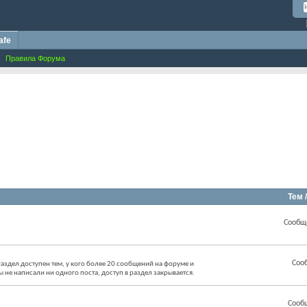
afe
Правила Форума
Тем 
Сообщ
Соо
аздел доступен тем, у кого более 20 сообщений на форуме и
ы не написали ни одного поста, доступ в раздел закрывается.
Сооб