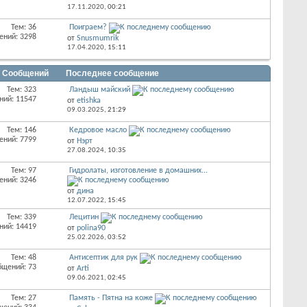
17.11.2020,
00:21
Тем: 36
Поиграем?
ений: 3298
от
Snusmumrik
17.04.2020,
15:11
/ Сообщений
Последнее сообщение
Тем: 323
Ландыш майский
ний: 11547
от
etishka
09.03.2025,
21:29
Тем: 146
Кедровое масло
ений: 7799
от
Нэрт
27.08.2024,
10:35
Тем: 97
Гидролаты, изготовление в домашних...
ений: 3246
от
дина
12.07.2022,
15:45
Тем: 339
Лецитин
ний: 14419
от
polina90
25.02.2026,
03:52
Тем: 48
Антисептик для рук
бщений: 73
от
Arti
09.06.2021,
02:45
Тем: 27
Память - Пятна на коже