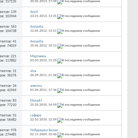
ов: 157135
20.05.2013,
17:49
ветов: 139
Ancit
ов: 103944
23.01.2013,
13:35
ветов: 163
Annavita
ов: 104738
12.05.2012,
13:51
тветов: 41
Annavita
ров: 74059
10.05.2012,
19:11
ветов: 221
Мартинка
ов: 117882
03.03.2012,
11:29
тветов: 31
viva
ров: 36276
26.09.2011,
21:58
тветов: 34
анютка
ров: 42949
01.04.2011,
17:36
тветов: 83
Elena67
ров: 77210
25.03.2010,
14:59
тветов: 55
сафира
ров: 56482
22.03.2010,
12:09
ветов: 976
Чебурашка Белая
ов: 274485
02.11.2009,
10:46