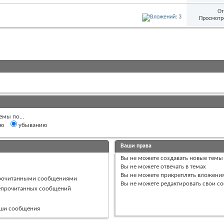
От
Просмотр
емы по...
ию
убыванию
Ваши права
Вы
не можете
создавать новые темы
Вы
не можете
отвечать в темах
Вы
не можете
прикреплять вложени
прочитанными сообщениями
Вы
не можете
редактировать свои с
непрочитанных сообщений
ваши сообщения