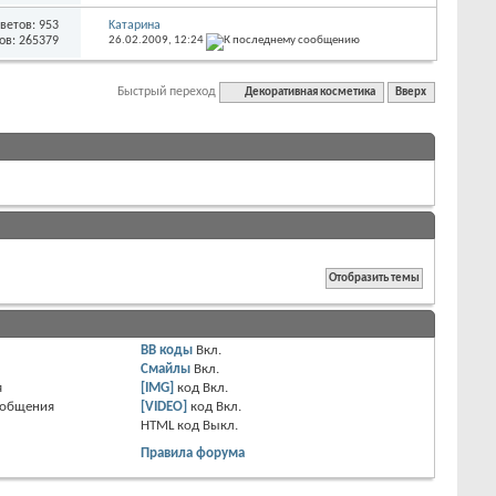
ветов: 953
Kатарина
ов: 265379
26.02.2009,
12:24
Быстрый переход
Декоративная косметика
Вверх
BB коды
Вкл.
Смайлы
Вкл.
я
[IMG]
код
Вкл.
ообщения
[VIDEO]
код
Вкл.
HTML код
Выкл.
Правила форума