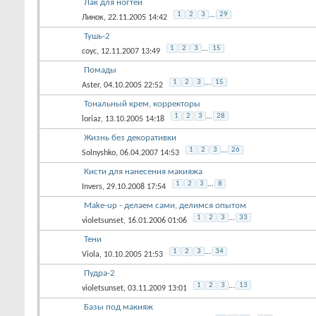
Лак для ногтей
1
2
3
...
29
Линок
, 22.11.2005 14:42
Тушь-2
1
2
3
...
15
соус
, 12.11.2007 13:49
Помады
1
2
3
...
15
Aster
, 04.10.2005 22:52
Тональный крем, корректоры
1
2
3
...
28
loriaz
, 13.10.2005 14:18
Жизнь без декоративки
1
2
3
...
26
Solnyshko
, 06.04.2007 14:53
Кисти для нанесения макияжа
1
2
3
...
8
Invers
, 29.10.2008 17:54
Make-up - делаем сами, делимся опытом
1
2
3
...
33
violetsunset
, 16.01.2006 01:06
Тени
1
2
3
...
34
Viola
, 10.10.2005 21:53
Пудра-2
1
2
3
...
13
violetsunset
, 03.11.2009 13:01
Базы под макияж