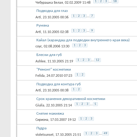
1
2
3
...
18
Чебурашка Белая
, 02.02.2009 11:48
Подводка для глаз
1
2
3
...
7
Arti
, 23.10.2005 00:36
Румяна
1
2
3
...
9
Arti
, 11.10.2005 02:38
Кайал (карандаш для подводки внутреннего края века)
1
2
3
соус
, 02.08.2006 13:30
Блески для губ
1
2
3
...
12
Ashlee
, 11.10.2005 21:19
"Ремонт" косметики
1
2
Felida
, 24.07.2010 07:23
Подводка для контура губ
1
2
Arti
, 23.10.2005 00:38
Срок хранения декоративной косметики
1
2
3
...
5
Giulia
, 22.10.2005 21:14
Снятие макияжа
1
2
3
Сириона
, 17.03.2007 19:12
Пудра
1
2
3
...
49
violetsunset
, 17.10.2005 21:51