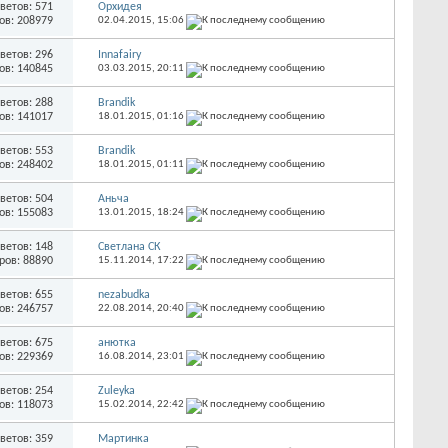
ветов: 571
Орхидея
ов: 208979
02.04.2015,
15:06
ветов: 296
Innafairy
ов: 140845
03.03.2015,
20:11
ветов: 288
Brandik
ов: 141017
18.01.2015,
01:16
ветов: 553
Brandik
ов: 248402
18.01.2015,
01:11
ветов: 504
Аньча
ов: 155083
13.01.2015,
18:24
ветов: 148
Светлана СК
ров: 88890
15.11.2014,
17:22
ветов: 655
nezabudka
ов: 246757
22.08.2014,
20:40
ветов: 675
анютка
ов: 229369
16.08.2014,
23:01
ветов: 254
Zuleyka
ов: 118073
15.02.2014,
22:42
ветов: 359
Мартинка