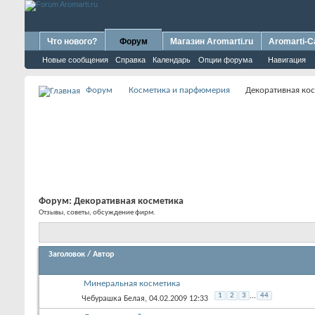
Что нового?
Форум
Магазин Aromarti.ru
Aromarti-C
Новые сообщения
Справка
Календарь
Опции форума
Навигация
Форум
Косметика и парфюмерия
Декоративная ко
Форум:
Декоративная косметика
Отзывы, советы, обсуждение фирм.
Заголовок
/
Автор
Минеральная косметика
1
2
3
...
44
Чебурашка Белая
, 04.02.2009 12:33