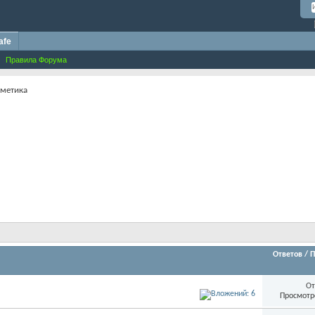
afe
Правила Форума
сметика
Ответов
/
П
От
Просмотр