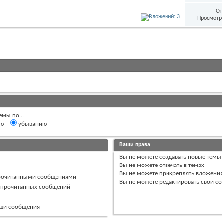
От
Просмотр
емы по...
ию
убыванию
Ваши права
Вы
не можете
создавать новые темы
Вы
не можете
отвечать в темах
Вы
не можете
прикреплять вложени
прочитанными сообщениями
Вы
не можете
редактировать свои с
непрочитанных сообщений
ваши сообщения