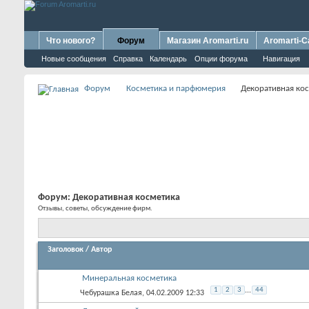
Что нового?
Форум
Магазин Aromarti.ru
Aromarti-C
Новые сообщения
Справка
Календарь
Опции форума
Навигация
Форум
Косметика и парфюмерия
Декоративная ко
Форум:
Декоративная косметика
Отзывы, советы, обсуждение фирм.
Заголовок
/
Автор
Минеральная косметика
1
2
3
...
44
Чебурашка Белая
, 04.02.2009 12:33