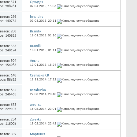
ветов: 571
Орхидея
ов: 208761
02.04.2015,
15:06
ветов: 296
Innafairy
ов: 140754
03.03.2015,
20:11
ветов: 288
Brandik
ов: 140925
18.01.2015,
01:16
ветов: 553
Brandik
ов: 248194
18.01.2015,
01:11
ветов: 504
Аньча
ов: 154963
13.01.2015,
18:24
ветов: 148
Светлана СК
ров: 88832
15.11.2014,
17:22
ветов: 655
nezabudka
ов: 246463
22.08.2014,
20:40
ветов: 675
анютка
ов: 229107
16.08.2014,
23:01
ветов: 254
Zuleyka
ов: 118008
15.02.2014,
22:42
ветов: 359
Мартинка