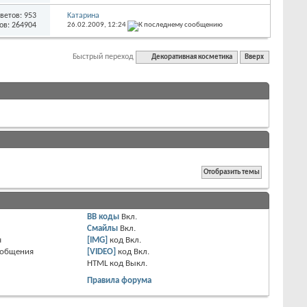
ветов: 953
Kатарина
ов: 264904
26.02.2009,
12:24
Быстрый переход
Декоративная косметика
Вверх
BB коды
Вкл.
Смайлы
Вкл.
я
[IMG]
код
Вкл.
ообщения
[VIDEO]
код
Вкл.
HTML код
Выкл.
Правила форума