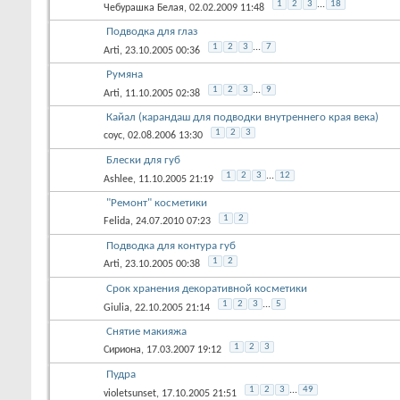
1
2
3
...
18
Чебурашка Белая
, 02.02.2009 11:48
Подводка для глаз
1
2
3
...
7
Arti
, 23.10.2005 00:36
Румяна
1
2
3
...
9
Arti
, 11.10.2005 02:38
Кайал (карандаш для подводки внутреннего края века)
1
2
3
соус
, 02.08.2006 13:30
Блески для губ
1
2
3
...
12
Ashlee
, 11.10.2005 21:19
"Ремонт" косметики
1
2
Felida
, 24.07.2010 07:23
Подводка для контура губ
1
2
Arti
, 23.10.2005 00:38
Срок хранения декоративной косметики
1
2
3
...
5
Giulia
, 22.10.2005 21:14
Снятие макияжа
1
2
3
Сириона
, 17.03.2007 19:12
Пудра
1
2
3
...
49
violetsunset
, 17.10.2005 21:51