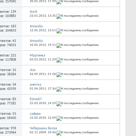
ов: 157045
20.05.2013,
17:49
ветов: 139
Ancit
ов: 103881
23.01.2013,
13:35
ветов: 163
Annavita
ов: 104693
12.05.2012,
13:51
тветов: 41
Annavita
ров: 74031
10.05.2012,
19:11
ветов: 221
Мартинка
ов: 117808
03.03.2012,
11:29
тветов: 31
viva
ров: 36264
26.09.2011,
21:58
тветов: 34
анютка
ров: 42939
01.04.2011,
17:36
тветов: 83
Elena67
ров: 77181
25.03.2010,
14:59
тветов: 55
сафира
ров: 56450
22.03.2010,
12:09
ветов: 976
Чебурашка Белая
ов: 273964
02.11.2009,
10:46