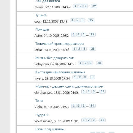
Лак для ногтей
1
2
3
...
29
Линок
, 22.11.2005 14:42
Тушь-2
1
2
3
...
15
соус
, 12.11.2007 13:49
Помады
1
2
3
...
15
Aster
, 04.10.2005 22:52
Тональный крем, корректоры
1
2
3
...
28
loriaz
, 13.10.2005 14:18
Жизнь без декоративки
1
2
3
...
26
Solnyshko
, 06.04.2007 14:53
Кисти для нанесения макияжа
1
2
3
...
8
Invers
, 29.10.2008 17:54
Make-up - делаем сами, делимся опытом
1
2
3
...
33
violetsunset
, 16.01.2006 01:06
Тени
1
2
3
...
34
Viola
, 10.10.2005 21:53
Пудра-2
1
2
3
...
13
violetsunset
, 03.11.2009 13:01
Базы под макияж