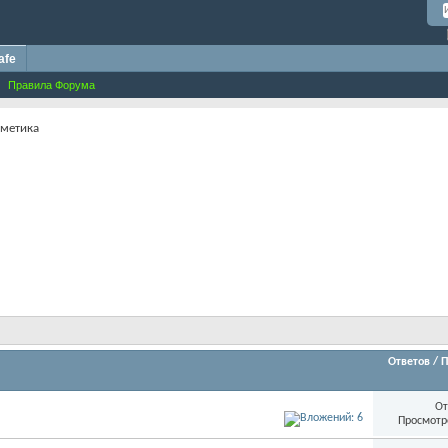
afe
Правила Форума
сметика
Ответов
/
П
От
Просмотр