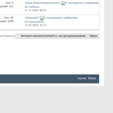
Тем: 3
Наша благотворительность
щений: 112
от
Fatiniass
17.11.2020,
00:21
Тем: 36
Поиграем?
ений: 3298
от
Snusmumrik
17.04.2020,
15:11
ый переход
Интернет-магазин Aromarti.ru - все для ароматерапии
Вверх
Архив
Вверх