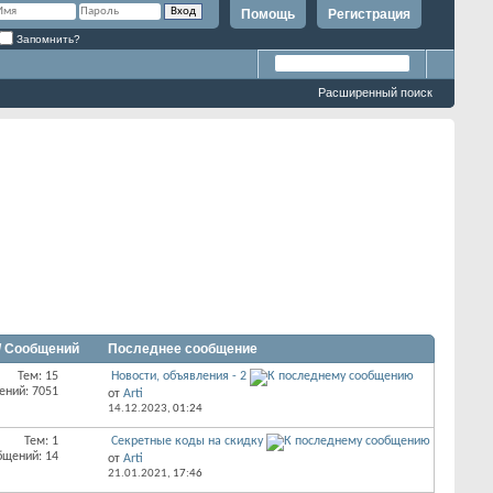
Помощь
Регистрация
Запомнить?
Расширенный поиск
/ Сообщений
Последнее сообщение
Тем: 15
Новости, объявления - 2
ений: 7051
от
Arti
14.12.2023,
01:24
Тем: 1
Секретные коды на скидку
бщений: 14
от
Arti
21.01.2021,
17:46