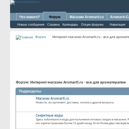
Что нового?
Форум
Магазин Aromarti.ru
Aromarti-C
Новые сообщения
Справка
Календарь
Опции форума
Навигация
Форум
Интернет-магазин Aromarti.ru - все для аромат
Форум:
Интернет-магазин Aromarti.ru - все для ароматерапии
Подразделы
Магазин Aromarti.ru
Новости, ассортимент, доставка, оплата и другие вопросы
Секретные коды
Здесь публикуются коды для получения оптовых скидок в магазине. Р
кто зарегистрирован более 15 дней назад. Если более двух месяцев в