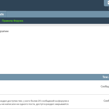
afe
Правила Форума
ерапии
Тем 
Сообщ
Соо
аздел доступен тем, у кого более 20 сообщений на форуме и
ы не написали ни одного поста, доступ в раздел закрывается.