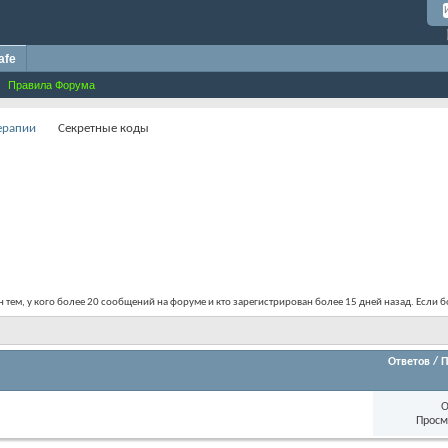
afe
Правила Форума
терапии
Секретные коды
тем, у кого более 20 сообщений на форуме и кто зарегистрирован более 15 дней назад. Если бо
Ответов
/
П
О
Просм