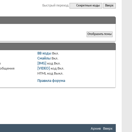
Быстрый переход
Секретные коды
Вверх
BB коды
Вкл.
Смайлы
Вкл.
я
[IMG]
код
Вкл.
ообщения
[VIDEO]
код
Вкл.
HTML код
Выкл.
Правила форума
Архив
Вверх