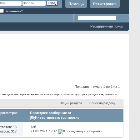
Помощь
Регистрация
Запомнить?
Расширенный поиск
Показаны темы с 1 по 1 из 1
лее двух месяцев вы не написали ни одного поста, доступ в раздел закрывается.
Опции раздела
Поиск по разделу
росмотров
Последнее сообщение от
тветов: 13
Arti
отров: 317
21.01.2021,
17:46