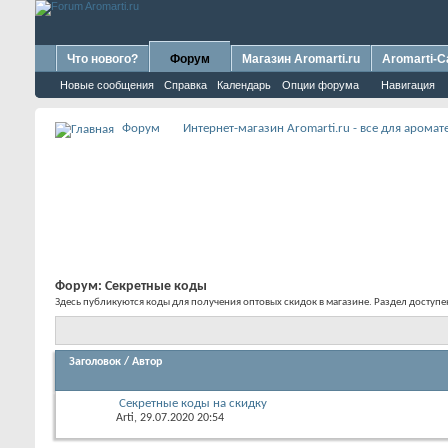
Что нового?
Форум
Магазин Aromarti.ru
Aromarti-C
Новые сообщения
Справка
Календарь
Опции форума
Навигация
Форум
Интернет-магазин Aromarti.ru - все для арома
Форум:
Секретные коды
Здесь публикуются коды для получения оптовых скидок в магазине. Раздел доступен 
Заголовок
/
Автор
Секретные коды на скидку
Arti
, 29.07.2020 20:54