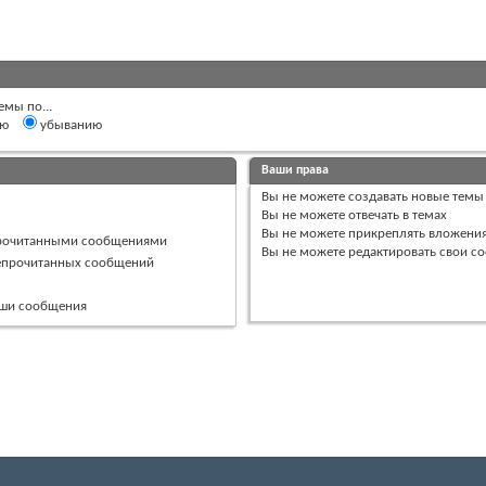
емы по...
ию
убыванию
Ваши права
Вы
не можете
создавать новые темы
Вы
не можете
отвечать в темах
Вы
не можете
прикреплять вложени
прочитанными сообщениями
Вы
не можете
редактировать свои с
непрочитанных сообщений
ваши сообщения