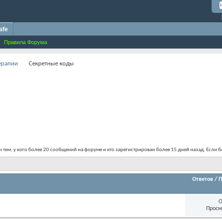
afe
Правила Форума
терапии
Секретные коды
тем, у кого более 20 сообщений на форуме и кто зарегистрирован более 15 дней назад. Если бо
Ответов
/
П
О
Просм