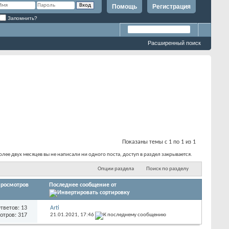
Помощь
Регистрация
Запомнить?
Расширенный поиск
Показаны темы с 1 по 1 из 1
лее двух месяцев вы не написали ни одного поста, доступ в раздел закрывается.
Опции раздела
Поиск по разделу
росмотров
Последнее сообщение от
тветов: 13
Arti
отров: 317
21.01.2021,
17:46