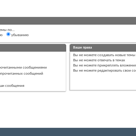
емы по...
ию
убыванию
Ваши права
Вы
не можете
создавать новые темы
Вы
не можете
отвечать в темах
Вы
не можете
прикреплять вложени
прочитанными сообщениями
Вы
не можете
редактировать свои с
непрочитанных сообщений
ваши сообщения