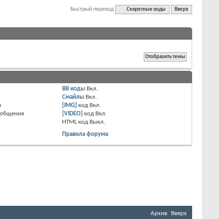
Быстрый переход
Секретные коды
Вверх
BB коды
Вкл.
Смайлы
Вкл.
я
[IMG]
код
Вкл.
ообщения
[VIDEO]
код
Вкл.
HTML код
Выкл.
Правила форума
Архив
Вверх