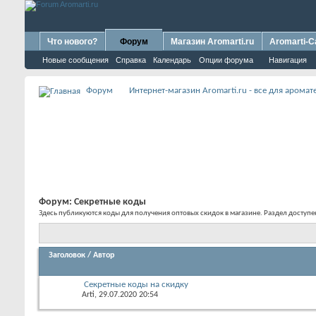
Что нового?
Форум
Магазин Aromarti.ru
Aromarti-C
Новые сообщения
Справка
Календарь
Опции форума
Навигация
Форум
Интернет-магазин Aromarti.ru - все для арома
Форум:
Секретные коды
Здесь публикуются коды для получения оптовых скидок в магазине. Раздел доступен 
Заголовок
/
Автор
Секретные коды на скидку
Arti
, 29.07.2020 20:54