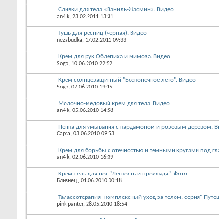
Сливки для тела «Ваниль-Жасмин». Видео
an4ik
, 23.02.2011 13:31
Тушь для ресниц (черная). Видео
nezabudka
, 17.02.2011 09:33
Крем для рук Облепиха и мимоза. Видео
Sogo
, 10.06.2010 22:52
Крем солнцезащитный "Бесконечное лето". Видео
Sogo
, 07.06.2010 19:15
Молочно-медовый крем для тела. Видео
an4ik
, 05.06.2010 14:58
Пенка для умывания с кардамоном и розовым деревом. В
Capra
, 03.06.2010 09:53
Крем для борьбы с отечностью и темными кругами под гл
an4ik
, 02.06.2010 16:39
Крем-гель для ног "Легкость и прохлада". Фото
Близнец
, 01.06.2010 00:18
Талассотерапия -комплексный уход за телом, серия" Путе
pink panter
, 28.05.2010 18:54