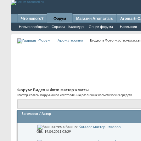
Что нового?
Форум
Магазин Aromarti.ru
Aromarti-C
Новые сообщения
Справка
Календарь
Опции форума
Навигация
Форум
Ароматерапия
Видео и Фото мастер-классы
Форум:
Видео и Фото мастер-классы
Мастер-классы форумчан по изготовлению различных косметических средств
Заголовок
/
Автор
Важно:
Каталог мастер-классов
Olik
, 19.04.2011 03:29