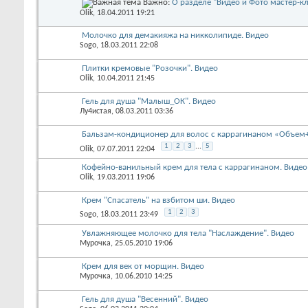
Важно:
О разделе "Видео и Фото мастер-к
Olik
, 18.04.2011 19:21
Молочко для демакияжа на никколипиде. Видео
Sogo
, 18.03.2011 22:08
Плитки кремовые "Розочки". Видео
Olik
, 10.04.2011 21:45
Гель для душа "Малыш_ОК". Видео
Лу4истая
, 08.03.2011 03:36
Бальзам-кондиционер для волос с каррагинаном «Объем+
1
2
3
...
5
Olik
, 07.07.2011 22:04
Кофейно-ванильный крем для тела с каррагинаном. Видео
Olik
, 19.03.2011 19:06
Крем "Спасатель" на взбитом ши. Видео
1
2
3
Sogo
, 18.03.2011 23:49
Увлажняющее молочко для тела "Наслаждение". Видео
Мурочка
, 25.05.2010 19:06
Крем для век от морщин. Видео
Мурочка
, 10.06.2010 14:25
Гель для душа "Весенний". Видео