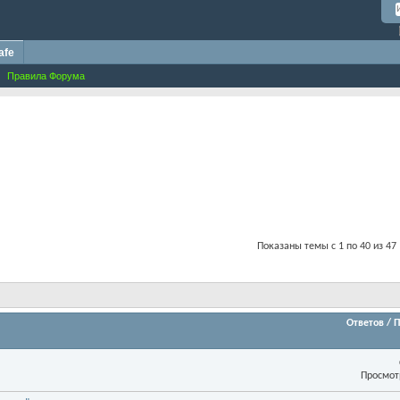
afe
Правила Форума
Показаны темы с 1 по 40 из 47
Ответов
/
П
Просмот