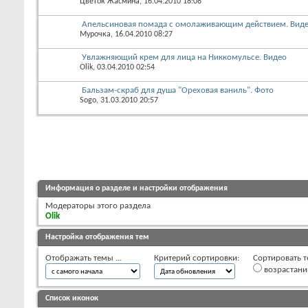
Цветок Жасмина
, 16.04.2010 18:08
Апельсиновая помада с омолаживающим действием. Вид
Мурочка
, 16.04.2010 08:27
Увлажняющий крем для лица на Никкомульсе. Видео
Olik
, 03.04.2010 02:54
Бальзам-скраб для душа "Ореховая ваниль". Фото
Sogo
, 31.03.2010 20:57
Информация о разделе и настройки отображения
Модераторы этого раздела
Olik
Настройка отображения тем
Отображать темы ...
Критерий сортировки:
Сортировать т
возрастан
Список иконок