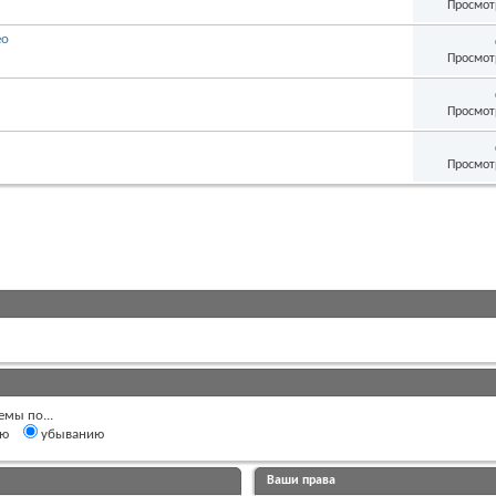
Просмот
ео
Просмот
Просмот
Просмот
емы по...
ию
убыванию
Ваши права