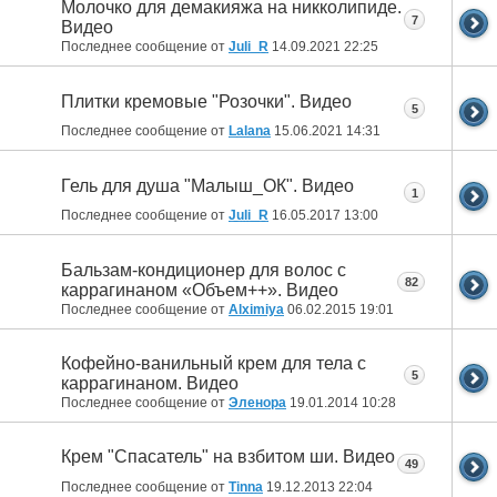
Молочко для демакияжа на никколипиде.
7
Видео
Последнее сообщение от
Juli_R
14.09.2021
22:25
Плитки кремовые "Розочки". Видео
5
Последнее сообщение от
Lalana
15.06.2021
14:31
Гель для душа "Малыш_ОК". Видео
1
Последнее сообщение от
Juli_R
16.05.2017
13:00
Бальзам-кондиционер для волос с
82
каррагинаном «Объем++». Видео
Последнее сообщение от
Alximiya
06.02.2015
19:01
Кофейно-ванильный крем для тела с
5
каррагинаном. Видео
Последнее сообщение от
Эленора
19.01.2014
10:28
Крем "Спасатель" на взбитом ши. Видео
49
Последнее сообщение от
Tinna
19.12.2013
22:04