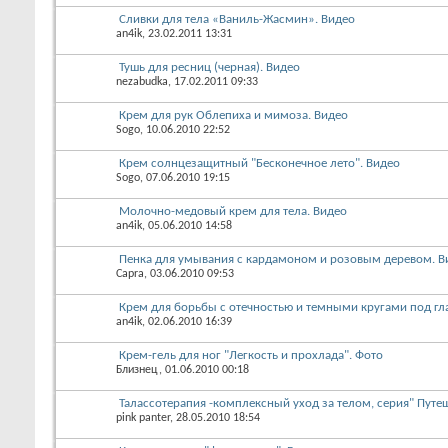
Сливки для тела «Ваниль-Жасмин». Видео
an4ik
, 23.02.2011 13:31
Тушь для ресниц (черная). Видео
nezabudka
, 17.02.2011 09:33
Крем для рук Облепиха и мимоза. Видео
Sogo
, 10.06.2010 22:52
Крем солнцезащитный "Бесконечное лето". Видео
Sogo
, 07.06.2010 19:15
Молочно-медовый крем для тела. Видео
an4ik
, 05.06.2010 14:58
Пенка для умывания с кардамоном и розовым деревом. В
Capra
, 03.06.2010 09:53
Крем для борьбы с отечностью и темными кругами под гл
an4ik
, 02.06.2010 16:39
Крем-гель для ног "Легкость и прохлада". Фото
Близнец
, 01.06.2010 00:18
Талассотерапия -комплексный уход за телом, серия" Путе
pink panter
, 28.05.2010 18:54