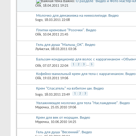
Важно:
О разделе "Видео и Фото мастер-к
Olik
, 18.04.2011 19:21
Молочко для демакияжа на никколипиде. Видео
Sogo
, 18.03.2011 22:08
Плитки кремовые "Розочки". Видео
Olik
, 10.04.2011 21:45
Гель для душа "Малыш_ОК". Видео
Лу4истая
, 08.03.2011 03:36
Бальзам-кондиционер для волос с каррагинаном «Объем+
1
2
3
...
5
Olik
, 07.07.2011 22:04
Кофейно-ванильный крем для тела с каррагинаном. Видео
Olik
, 19.03.2011 19:06
Крем "Спасатель" на взбитом ши. Видео
1
2
3
Sogo
, 18.03.2011 23:49
Увлажняющее молочко для тела "Наслаждение". Видео
Мурочка
, 25.05.2010 19:06
Крем для век от морщин. Видео
Мурочка
, 10.06.2010 14:25
Гель для душа "Весенний". Видео