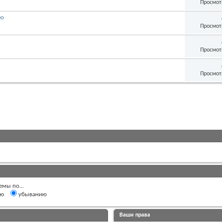
Просмот
ео
Просмот
Просмот
Просмот
емы по...
ию
убыванию
Ваши права