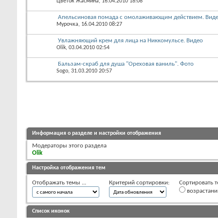
Цветок Жасмина
, 16.04.2010 18:08
Апельсиновая помада с омолаживающим действием. Вид
Мурочка
, 16.04.2010 08:27
Увлажняющий крем для лица на Никкомульсе. Видео
Olik
, 03.04.2010 02:54
Бальзам-скраб для душа "Ореховая ваниль". Фото
Sogo
, 31.03.2010 20:57
Информация о разделе и настройки отображения
Модераторы этого раздела
Olik
Настройка отображения тем
Отображать темы ...
Критерий сортировки:
Сортировать т
возрастан
Список иконок