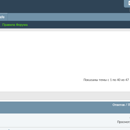
afe
Правила Форума
Показаны темы с 1 по 40 из 47
Ответов
/
П
Просмот