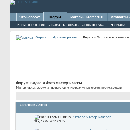
Что нового?
Форум
Магазин Aromarti.ru
Aromarti-C
Новые сообщения
Справка
Календарь
Опции форума
Навигация
Форум
Ароматерапия
Видео и Фото мастер-классы
Форум:
Видео и Фото мастер-классы
Мастер-классы форумчан по изготовлению различных косметических средств
Заголовок
/
Автор
Важно:
Каталог мастер-классов
Olik
, 19.04.2011 03:29