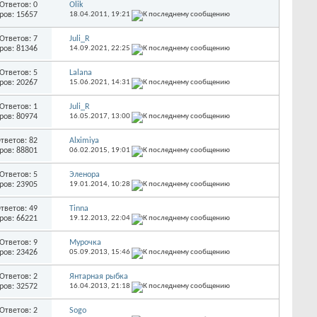
Ответов: 0
Olik
ров: 15657
18.04.2011,
19:21
Ответов: 7
Juli_R
ров: 81346
14.09.2021,
22:25
Ответов: 5
Lalana
ров: 20267
15.06.2021,
14:31
Ответов: 1
Juli_R
ров: 80974
16.05.2017,
13:00
тветов: 82
Alximiya
ров: 88801
06.02.2015,
19:01
Ответов: 5
Эленора
ров: 23905
19.01.2014,
10:28
тветов: 49
Tinna
ров: 66221
19.12.2013,
22:04
Ответов: 9
Мурочка
ров: 23426
05.09.2013,
15:46
Ответов: 2
Янтарная рыбка
ров: 32572
16.04.2013,
21:18
Ответов: 2
Sogo