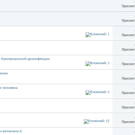
Просмот
Просмот
Просмот
Просмот
ля бактериальной дезинфекции
Просмот
ения
Просмот
м человека
Просмот
Просмот
Просмот
м витамина А