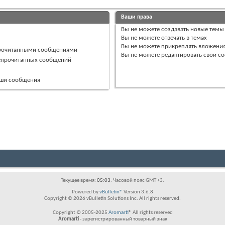
Ваши права
Вы
не можете
создавать новые темы
Вы
не можете
отвечать в темах
Вы
не можете
прикреплять вложени
прочитанными сообщениями
Вы
не можете
редактировать свои с
непрочитанных сообщений
ваши сообщения
Текущее время:
05:03
. Часовой пояс GMT +3.
Powered by
vBulletin®
Version 3.6.8
Copyright © 2026 vBulletin Solutions Inc. All rights reserved.
Copyright © 2005-2025
Aromarti
® All rights reserved
Aromarti
- зарегистрированный товарный знак