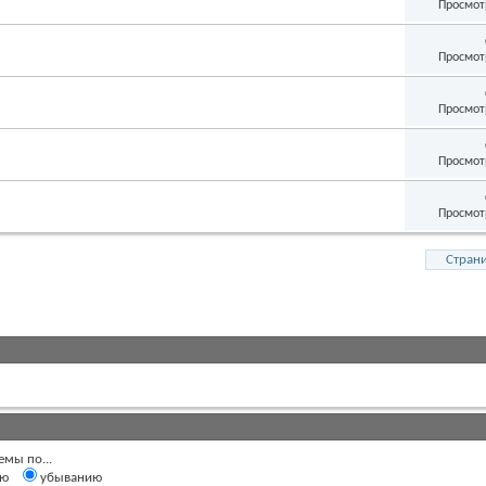
Просмот
Просмот
Просмот
Просмот
Просмот
Страни
емы по...
ию
убыванию