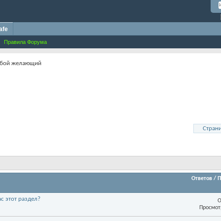
afe
Правила Форума
юбой желающий
Страни
Ответов
/
П
ас этот раздел?
О
Просмот