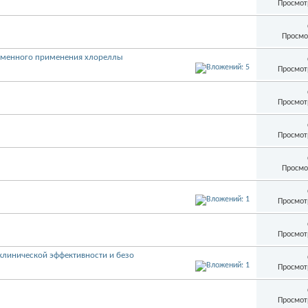
Просмот
Просмо
еменного применения хлореллы
Просмот
Просмот
Просмот
Просмо
Просмот
Просмот
клинической эффективности и безо
Просмот
Просмот