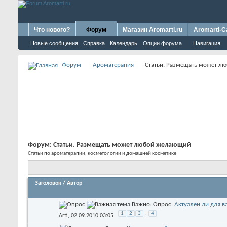
Что нового?
Форум
Магазин Aromarti.ru
Aromarti-C
Новые сообщения
Справка
Календарь
Опции форума
Навигация
Форум
Ароматерапия
Статьи. Размещать может л
Форум:
Статьи. Размещать может любой желающий
Статьи по ароматерапии, косметологии и домашней косметике
Заголовок
/
Автор
Важно: Опрос:
Актуален ли для в
1
2
3
...
4
Arti
, 02.09.2010 03:05