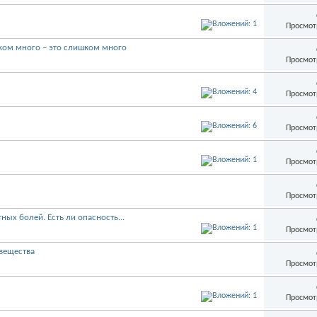
Просмот
ком много – это слишком много
Просмот
Просмот
Просмот
Просмот
Просмот
ых болей. Есть ли опасность...
Просмот
вещества
Просмот
Просмот