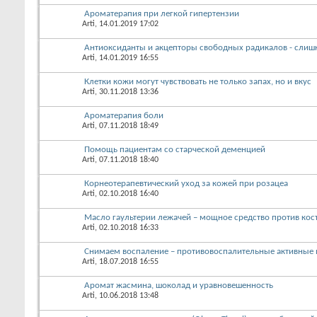
Ароматерапия при легкой гипертензии
Arti
, 14.01.2019 17:02
Антиоксиданты и акцепторы свободных радикалов - слиш
Arti
, 14.01.2019 16:55
Клетки кожи могут чувствовать не только запах, но и вкус
Arti
, 30.11.2018 13:36
Ароматерапия боли
Arti
, 07.11.2018 18:49
Помощь пациентам со старческой деменцией
Arti
, 07.11.2018 18:40
Корнеотерапевтический уход за кожей при розацеа
Arti
, 02.10.2018 16:40
Масло гаультерии лежачей – мощное средство против костн
Arti
, 02.10.2018 16:33
Снимаем воспаление – противовоспалительные активные 
Arti
, 18.07.2018 16:55
Аромат жасмина, шоколад и уравновешенность
Arti
, 10.06.2018 13:48