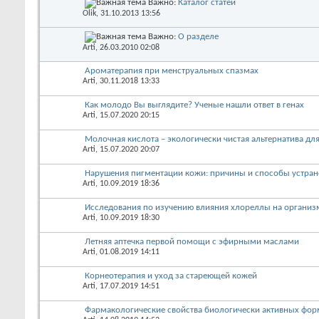
Важно:
Каталог статей
Olik
, 31.10.2013 13:56
Важно:
О разделе
Arti
, 26.03.2010 02:08
Ароматерапия при менструальных спазмах
Arti
, 30.11.2018 13:33
Как молодо Вы выглядите? Ученые нашли ответ в генах
Arti
, 15.07.2020 20:15
Молочная кислота – экологически чистая альтернатива д
Arti
, 15.07.2020 20:07
Нарушения пигментации кожи: причины и способы устран
Arti
, 10.09.2019 18:36
Исследования по изучению влияния хлореллы на организ
Arti
, 10.09.2019 18:30
Летняя аптечка первой помощи с эфирными маслами
Arti
, 01.08.2019 14:11
Корнеотерапия и уход за стареющей кожей
Arti
, 17.07.2019 14:51
Фармакологические свойства биологически активных фор