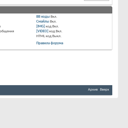
BB коды
Вкл.
Смайлы
Вкл.
я
[IMG]
код
Вкл.
ообщения
[VIDEO]
код
Вкл.
HTML код
Выкл.
Правила форума
Архив
Вверх