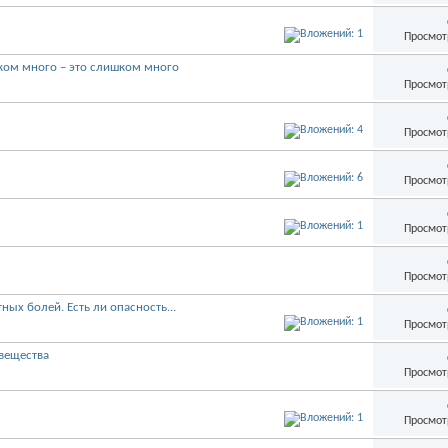
Просмот
ком много – это слишком много
Просмот
Просмот
Просмот
Просмот
Просмот
ых болей. Есть ли опасность...
Просмот
вещества
Просмот
Просмот