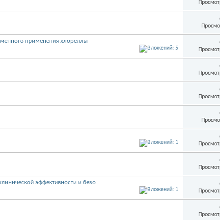
Просмот
Просмо
еменного применения хлореллы
Просмот
Просмот
Просмот
Просмо
Просмот
Просмот
клинической эффективности и безо
Просмот
Просмот