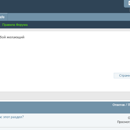
afe
Правила Форума
юбой желающий
Страни
Ответов
/
П
ас этот раздел?
О
Просмот