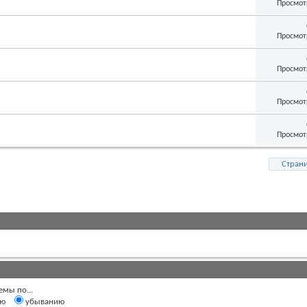
Просмот
Просмот
Просмот
Просмот
Просмот
Страни
емы по...
ию
убыванию