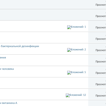
Просмот
Просмот
Просмот
Просмот
ля бактериальной дезинфекции
Просмот
ения
Просмот
м человека
Просмот
Просмот
Просмот
м витамина А