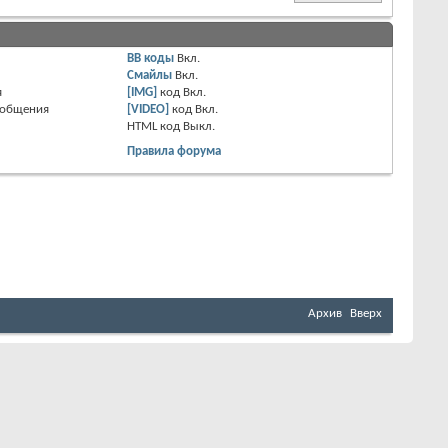
BB коды
Вкл.
Смайлы
Вкл.
я
[IMG]
код
Вкл.
ообщения
[VIDEO]
код
Вкл.
HTML код
Выкл.
Правила форума
Архив
Вверх