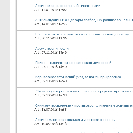
Ароматерапия при легкой гипертензии
Arti
, 14.01.2019 17:02
Антиоксиданты и акцепторы свободных радикалов - слиш
Arti
, 14.01.2019 16:55
Клетки кожи могут чувствовать не только запах, но и вкус
Arti
, 30.11.2018 13:36
Ароматерапия боли
Arti
, 07.11.2018 18:49
Помощь пациентам со старческой деменцией
Arti
, 07.11.2018 18:40
Корнеотерапевтический уход за кожей при розацеа
Arti
, 02.10.2018 16:40
Масло гаультерии лежачей – мощное средство против костн
Arti
, 02.10.2018 16:33
Снимаем воспаление – противовоспалительные активные 
Arti
, 18.07.2018 16:55
Аромат жасмина, шоколад и уравновешенность
Arti
, 10.06.2018 13:48