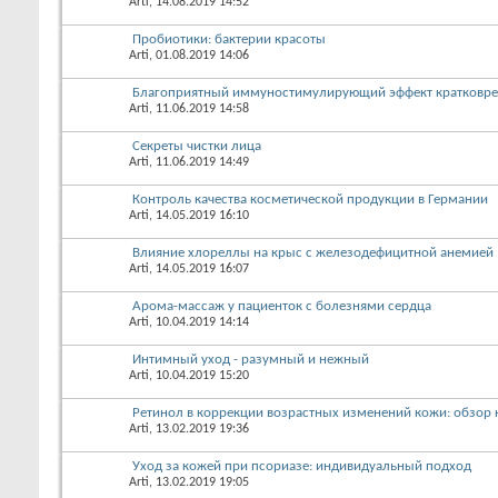
Arti
, 14.08.2019 14:52
Пробиотики: бактерии красоты
Arti
, 01.08.2019 14:06
Благоприятный иммуностимулирующий эффект кратковр
Arti
, 11.06.2019 14:58
Секреты чистки лица
Arti
, 11.06.2019 14:49
Контроль качества косметической продукции в Германии
Arti
, 14.05.2019 16:10
Влияние хлореллы на крыс с железодефицитной анемией
Arti
, 14.05.2019 16:07
Арома-массаж у пациенток с болезнями сердца
Arti
, 10.04.2019 14:14
Интимный уход - разумный и нежный
Arti
, 10.04.2019 15:20
Ретинол в коррекции возрастных изменений кожи: обзор 
Arti
, 13.02.2019 19:36
Уход за кожей при псориазе: индивидуальный подход
Arti
, 13.02.2019 19:05