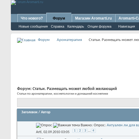
Что нового?
Форум
Магазин Aromarti.ru
Aromarti-C
Новые сообщения
Справка
Календарь
Опции форума
Навигация
Форум
Ароматерапия
Статьи. Размещать может л
Форум:
Статьи. Размещать может любой желающий
Статьи по ароматерапии, косметологии и домашней косметике
Заголовок
/
Автор
Важно: Опрос:
Актуален ли для в
1
2
3
...
4
Arti
, 02.09.2010 03:05