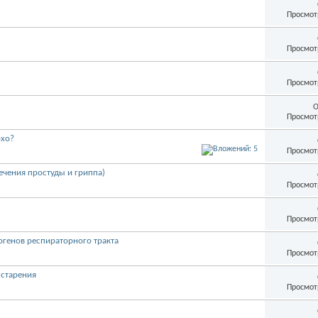
Просмот
Просмот
Просмот
О
Просмот
охо?
Просмот
ечения простуды и гриппа)
Просмот
Просмот
огенов респираторного тракта
Просмот
 старения
Просмот