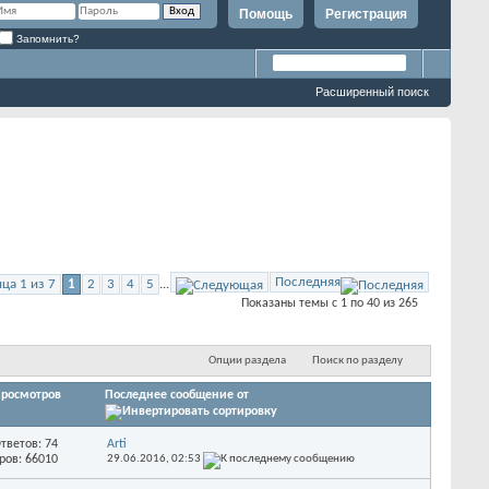
Помощь
Регистрация
Запомнить?
Расширенный поиск
Последняя
ца 1 из 7
1
2
3
4
5
...
Показаны темы с 1 по 40 из 265
Опции раздела
Поиск по разделу
росмотров
Последнее сообщение от
тветов: 74
Arti
ров: 66010
29.06.2016,
02:53