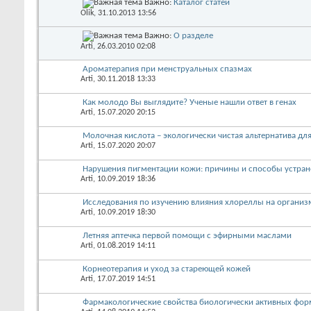
Важно:
Каталог статей
Olik
, 31.10.2013 13:56
Важно:
О разделе
Arti
, 26.03.2010 02:08
Ароматерапия при менструальных спазмах
Arti
, 30.11.2018 13:33
Как молодо Вы выглядите? Ученые нашли ответ в генах
Arti
, 15.07.2020 20:15
Молочная кислота – экологически чистая альтернатива д
Arti
, 15.07.2020 20:07
Нарушения пигментации кожи: причины и способы устран
Arti
, 10.09.2019 18:36
Исследования по изучению влияния хлореллы на организ
Arti
, 10.09.2019 18:30
Летняя аптечка первой помощи с эфирными маслами
Arti
, 01.08.2019 14:11
Корнеотерапия и уход за стареющей кожей
Arti
, 17.07.2019 14:51
Фармакологические свойства биологически активных фор