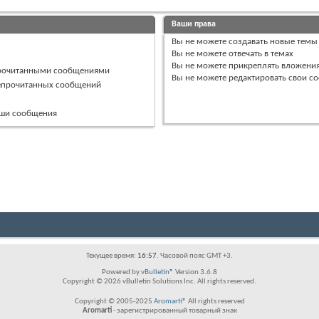
Ваши права
Вы
не можете
создавать новые темы
Вы
не можете
отвечать в темах
Вы
не можете
прикреплять вложени
прочитанными сообщениями
Вы
не можете
редактировать свои с
непрочитанных сообщений
ваши сообщения
Текущее время:
16:57
. Часовой пояс GMT +3.
Powered by
vBulletin®
Version 3.6.8
Copyright © 2026 vBulletin Solutions Inc. All rights reserved.
Copyright © 2005-2025
Aromarti
® All rights reserved
Aromarti
- зарегистрированный товарный знак