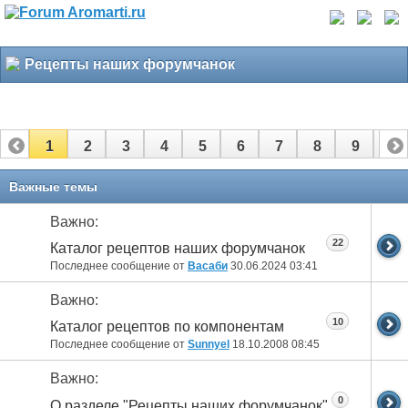
Рецепты наших форумчанок
1
2
3
4
5
6
7
8
9
10
11
12
13
Важные темы
Важно:
22
Каталог рецептов наших форумчанок
Последнее сообщение от
Васаби
30.06.2024
03:41
Важно:
10
Каталог рецептов по компонентам
Последнее сообщение от
Sunnyel
18.10.2008
08:45
Важно:
0
О разделе "Рецепты наших форумчанок"