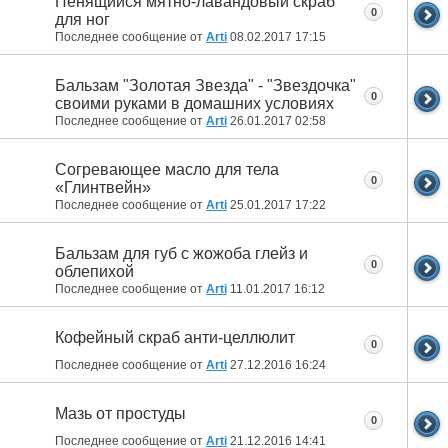
Пенящийся мятно-лавандовый скраб
0
для ног
Последнее сообщение от
Arti
08.02.2017
17:15
Бальзам "Золотая Звезда" - "Звездочка"
0
своими руками в домашних условиях
Последнее сообщение от
Arti
26.01.2017
02:58
Согревающее масло для тела
0
«Глинтвейн»
Последнее сообщение от
Arti
25.01.2017
17:22
Бальзам для губ с жожоба глейз и
0
облепихой
Последнее сообщение от
Arti
11.01.2017
16:12
Кофейный скраб анти-целлюлит
0
Последнее сообщение от
Arti
27.12.2016
16:24
Мазь от простуды
0
Последнее сообщение от
Arti
21.12.2016
14:41