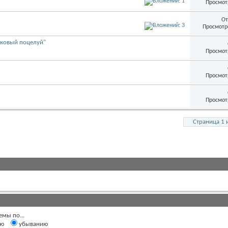
Просмот
От
Просмотр
ковый поцелуй"
Просмот
Просмот
Просмот
Страница 1 
емы по...
ию
убыванию