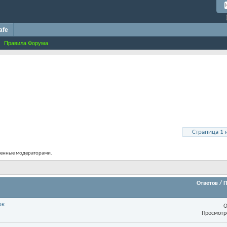
afe
Правила Форума
Страница 1 
ренные модераторами.
Ответов
/
П
ок
О
Просмотр