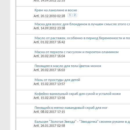
Arti
, 14.09.2012 22:33
Крем на ланолине и воске
1
2
Arti
, 20.12.2010 02:28
Маска для волос для блондинок в лучшем смысле этого с
Arti
, 14.09.2012 23:38
Масло от растяжек, особенно в период беременности и п
Arti
, 01.02.2017 16:42
Маска от перхоти с гассулом и пироктон оламином
Arti
, 20.02.2017 16:04
Пенящееся масло для тела Цветок моноя
Arti
, 20.02.2017 16:03
Мазь от простуды для детей
Arti
, 15.02.2017 13:57
Кофейно-ванильный скраб для сухой и усталой кожи
Arti
, 15.02.2017 13:56
Пенящийся мятно-лавандовый скраб для ног
Arti
, 08.02.2017 17:15
Бальзам "Золотая Звезда" - "Звездочка" своими руками в
Arti
, 26.01.2017 02:58