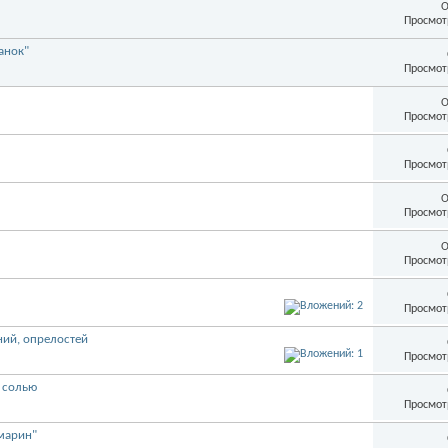
О
Просмот
анок"
Просмот
О
Просмот
Просмот
О
Просмот
О
Просмот
Просмот
ний, опрелостей
Просмот
 солью
Просмот
марин"