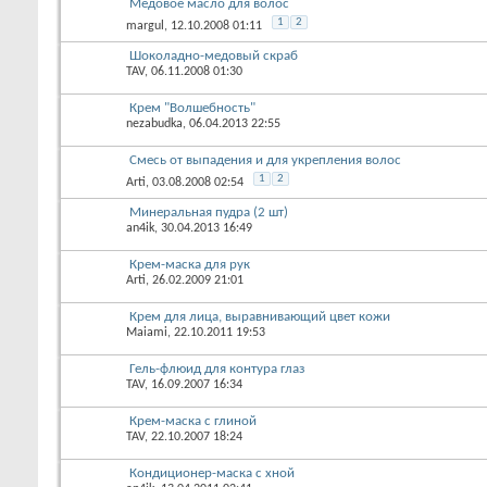
Медовое масло для волос
1
2
margul
, 12.10.2008 01:11
Шоколадно-медовый скраб
TAV
, 06.11.2008 01:30
Крем "Волшебность"
nezabudka
, 06.04.2013 22:55
Смесь от выпадения и для укрепления волос
1
2
Arti
, 03.08.2008 02:54
Минеральная пудра (2 шт)
an4ik
, 30.04.2013 16:49
Крем-маска для рук
Arti
, 26.02.2009 21:01
Крем для лица, выравнивающий цвет кожи
Maiami
, 22.10.2011 19:53
Гель-флюид для контура глаз
TAV
, 16.09.2007 16:34
Крем-маска с глиной
TAV
, 22.10.2007 18:24
Кондиционер-маска с хной