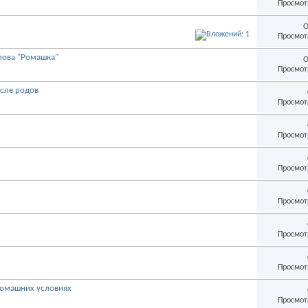
Просмот
О
Просмот
лова "Ромашка"
О
Просмот
осле родов
Просмот
Просмот
Просмот
Просмот
Просмот
Просмот
 домашних условиях
Просмот