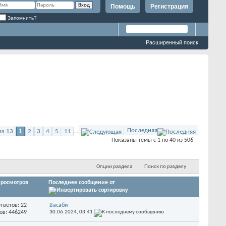
Помощь
Регистрация
Запомнить?
Расширенный поиск
Последняя
из 13
1
2
3
4
5
11
...
Показаны темы с 1 по 40 из 506
Опции раздела
Поиск по разделу
росмотров
Последнее сообщение от
тветов: 22
Васаби
ов: 446249
30.06.2024,
03:41