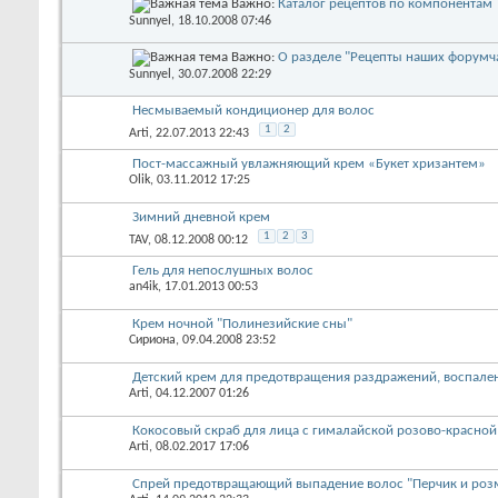
Важно:
Каталог рецептов по компонентам
Sunnyel
, 18.10.2008 07:46
Важно:
О разделе "Рецепты наших форумч
Sunnyel
, 30.07.2008 22:29
Несмываемый кондиционер для волос
1
2
Arti
, 22.07.2013 22:43
Пост-массажный увлажняющий крем «Букет хризантем»
Olik
, 03.11.2012 17:25
Зимний дневной крем
1
2
3
TAV
, 08.12.2008 00:12
Гель для непослушных волос
an4ik
, 17.01.2013 00:53
Крем ночной "Полинезийские сны"
Сириона
, 09.04.2008 23:52
Детский крем для предотвращения раздражений, воспале
Arti
, 04.12.2007 01:26
Кокосовый скраб для лица с гималайской розово-красной
Arti
, 08.02.2017 17:06
Спрей предотвращающий выпадение волос "Перчик и роз