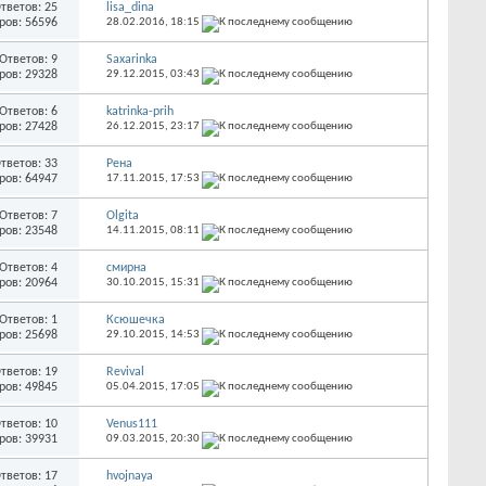
тветов: 25
lisa_dina
ров: 56596
28.02.2016,
18:15
Ответов: 9
Saxarinka
ров: 29328
29.12.2015,
03:43
Ответов: 6
katrinka-prih
ров: 27428
26.12.2015,
23:17
тветов: 33
Рена
ров: 64947
17.11.2015,
17:53
Ответов: 7
Olgita
ров: 23548
14.11.2015,
08:11
Ответов: 4
смирна
ров: 20964
30.10.2015,
15:31
Ответов: 1
Ксюшечка
ров: 25698
29.10.2015,
14:53
тветов: 19
Revival
ров: 49845
05.04.2015,
17:05
тветов: 10
Venus111
ров: 39931
09.03.2015,
20:30
тветов: 17
hvojnaya