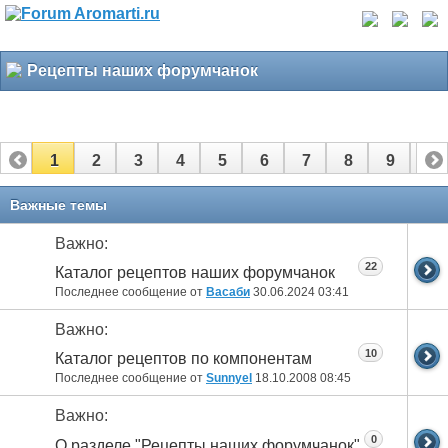
Рецепты наших форумчанок
1
2
3
4
5
6
7
8
9
10
11
12
13
Важные темы
Важно:
22
Каталог рецептов наших форумчанок
Последнее сообщение от
Васаби
30.06.2024
03:41
Важно:
10
Каталог рецептов по компонентам
Последнее сообщение от
Sunnyel
18.10.2008
08:45
Важно:
0
О разделе "Рецепты наших форумчанок"