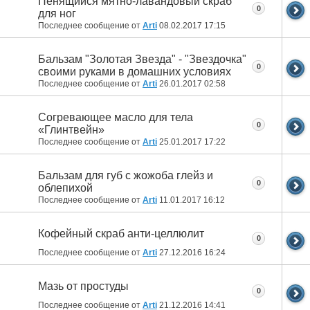
Пенящийся мятно-лавандовый скраб
0
для ног
Последнее сообщение от
Arti
08.02.2017
17:15
Бальзам "Золотая Звезда" - "Звездочка"
0
своими руками в домашних условиях
Последнее сообщение от
Arti
26.01.2017
02:58
Согревающее масло для тела
0
«Глинтвейн»
Последнее сообщение от
Arti
25.01.2017
17:22
Бальзам для губ с жожоба глейз и
0
облепихой
Последнее сообщение от
Arti
11.01.2017
16:12
Кофейный скраб анти-целлюлит
0
Последнее сообщение от
Arti
27.12.2016
16:24
Мазь от простуды
0
Последнее сообщение от
Arti
21.12.2016
14:41