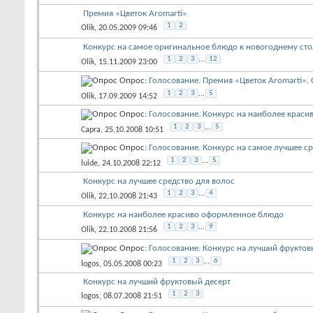
Премия «Цветок Aromarti»
1
2
Olik
, 20.05.2009 09:46
Конкурс на самое оригинальное блюдо к новогоднему сто
1
2
3
...
12
Olik
, 15.11.2009 23:00
Опрос:
Голосование. Премия «Цветок Aromarti». 
1
2
3
...
5
Olik
, 17.09.2009 14:52
Опрос:
Голосование. Конкурс на наиболее крас
1
2
3
...
5
Capra
, 25.10.2008 10:51
Опрос:
Голосование. Конкурс на самое лучшее ср
1
2
3
...
5
luide
, 24.10.2008 22:12
Конкурс на лучшее средство для волос
1
2
3
...
4
Olik
, 22.10.2008 21:43
Конкурс на наиболее красиво оформленное блюдо
1
2
3
...
9
Olik
, 22.10.2008 21:56
Опрос:
Голосование. Конкурс на лучший фруктов
1
2
3
...
6
logos
, 05.05.2008 00:23
Конкурс на лучший фруктовый десерт
1
2
3
logos
, 08.07.2008 21:51