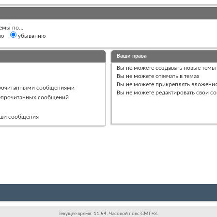
емы по...
ию
убыванию
Ваши права
Вы
не можете
создавать новые темы
Вы
не можете
отвечать в темах
Вы
не можете
прикреплять вложени
прочитанными сообщениями
Вы
не можете
редактировать свои с
непрочитанных сообщений
ваши сообщения
Текущее время:
11:54
. Часовой пояс GMT +3.