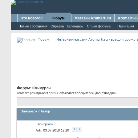
Что нового?
Форум
Магазин Aromarti.ru
Aromarti-C
Новые сообщения
Справка
Календарь
Опции форума
Навигация
Форум
Интернет-магазин Aromarti.ru - все для арома
Форум:
Конкурсы
Aromarti разыгрывает призы, объявляет победителей, дарит подарки!
Заголовок
/
Автор
Поиграем?
1
2
Arti
, 03.07.2018 12:20