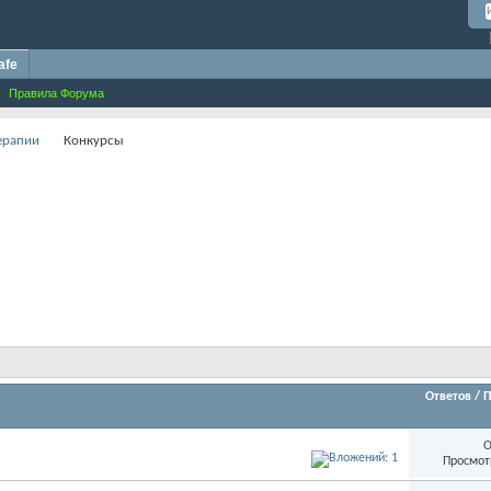
afe
Правила Форума
терапии
Конкурсы
Ответов
/
П
О
Просмот