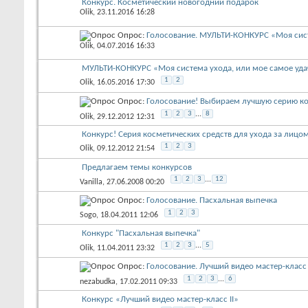
Конкурс. Косметический новогодний подарок
Olik
, 23.11.2016 16:28
Опрос:
Голосование. МУЛЬТИ-КОНКУРС «Моя систе
Olik
, 04.07.2016 16:33
МУЛЬТИ-КОНКУРС «Моя система ухода, или мое самое уда
1
2
Olik
, 16.05.2016 17:30
Опрос:
Голосование! Выбираем лучшую серию ко
1
2
3
...
8
Olik
, 29.12.2012 12:31
Конкурс! Серия косметических средств для ухода за лицо
1
2
3
Olik
, 09.12.2012 21:54
Предлагаем темы конкурсов
1
2
3
...
12
Vanilla
, 27.06.2008 00:20
Опрос:
Голосование. Пасхальная выпечка
1
2
3
Sogo
, 18.04.2011 12:06
Конкурс "Пасхальная выпечка"
1
2
3
...
5
Olik
, 11.04.2011 23:32
Опрос:
Голосование. Лучший видео мастер-класс I
1
2
3
...
6
nezabudka
, 17.02.2011 09:33
Конкурс «Лучший видео мастер-класс II»