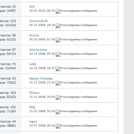
тветов: 25
Arti
ров: 34987
10.01.2010,
00:35
ветов: 224
Snusmumrik
ов: 101436
10.12.2009,
18:34
тветов: 86
Acacia
ров: 65335
30.10.2009,
01:30
тветов: 87
Апельсинка
ров: 84724
19.12.2008,
09:20
тветов: 91
luide
ов: 104944
16.12.2008,
18:37
тветов: 63
Ирина-Эльвира
ров: 73022
15.11.2008,
21:55
ветов: 163
Illinora
ров: 82163
15.11.2008,
20:42
ветов: 102
filby
ров: 71369
25.07.2008,
10:54
тветов: 44
logos
ров: 48861
19.07.2008,
00:16