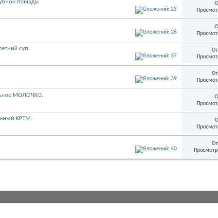
губной помады
О
Просмот
О
Просмот
летний суп.
От
Просмот
От
Просмот
альное МОЛОЧКО.
О
Просмот
льный КРЕМ.
О
Просмот
От
Просмотр