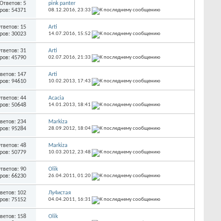
Ответов: 5
pink panter
ров: 54371
08.12.2016,
23:33
тветов: 15
Arti
ров: 30023
14.07.2016,
15:52
тветов: 31
Arti
ров: 45790
02.07.2016,
21:33
ветов: 147
Arti
ров: 94610
10.02.2013,
17:43
тветов: 44
Acacia
ров: 50648
14.01.2013,
18:41
ветов: 234
Markiza
ров: 95284
28.09.2012,
18:04
тветов: 48
Markiza
ров: 50779
10.03.2012,
23:48
тветов: 90
Olik
ров: 66230
26.04.2011,
01:20
ветов: 102
Лу4истая
ров: 75152
04.04.2011,
16:31
ветов: 158
Olik