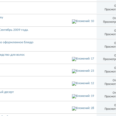
О
Просмот
лу
От
Просмотр
Сентябрь 2009 года.
О
Просмот
иво оформленное блюдо
О
Просмот
едство для волос
О
Просмотр
О
Просмот
От
Просмот
ый десерт
От
Просмот
О
Просмот