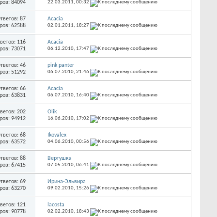
ров: 84094
22.03.2011,
00:32
тветов: 87
Acacia
ров: 62588
02.01.2011,
18:27
ветов: 116
Acacia
ров: 73071
06.12.2010,
17:47
тветов: 46
pink panter
ров: 51292
06.07.2010,
21:46
тветов: 66
Acacia
ров: 63831
06.07.2010,
16:40
ветов: 202
Olik
ров: 94912
16.06.2010,
17:02
тветов: 68
Ikovalex
ров: 63572
04.06.2010,
00:56
тветов: 88
Вертушка
ров: 67415
07.05.2010,
06:41
тветов: 69
Ирина-Эльвира
ров: 63270
09.02.2010,
15:26
ветов: 121
lacosta
ров: 90778
02.02.2010,
18:43