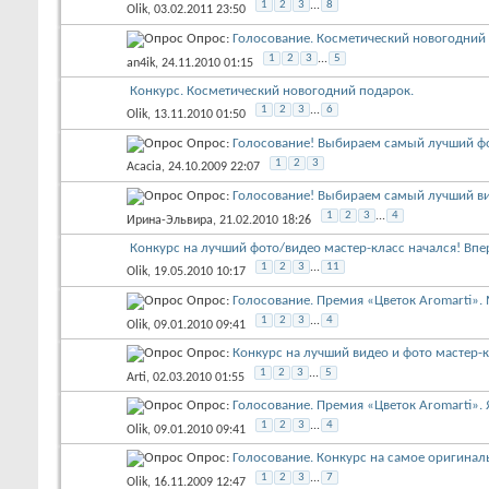
1
2
3
...
8
Olik
, 03.02.2011 23:50
Опрос:
Голосование. Косметический новогодний
1
2
3
...
5
an4ik
, 24.11.2010 01:15
Конкурс. Косметический новогодний подарок.
1
2
3
...
6
Olik
, 13.11.2010 01:50
Опрос:
Голосование! Выбираем самый лучший фо
1
2
3
Acacia
, 24.10.2009 22:07
Опрос:
Голосование! Выбираем самый лучший ви
1
2
3
...
4
Ирина-Эльвира
, 21.02.2010 18:26
Конкурс на лучший фото/видео мастер-класс начался! Впер
1
2
3
...
11
Olik
, 19.05.2010 10:17
Опрос:
Голосование. Премия «Цветок Aromarti». 
1
2
3
...
4
Olik
, 09.01.2010 09:41
Опрос:
Конкурс на лучший видео и фото мастер-кл
1
2
3
...
5
Arti
, 02.03.2010 01:55
Опрос:
Голосование. Премия «Цветок Aromarti». 
1
2
3
...
4
Olik
, 09.01.2010 09:41
Опрос:
Голосование. Конкурс на самое оригинал
1
2
3
...
7
Olik
, 16.11.2009 12:47