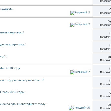
Просмот
 подарок.
О
Просмот
От
Просмот
то мастер-класс!
О
Просмот
део мастер-класс!
О
Просмот
ед! :)
От
Просмот
Май 2010 года.
О
Просмот
асс. Будете ли вы участвовать?
О
Просмот
Январь 2010 года.
О
Просмот
ьное блюдо к новогоднему столу.
От
Просмот