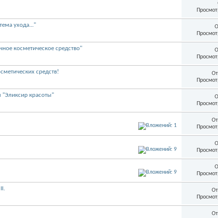
Просмот
ма ухода..."
О
Просмот
чное косметическое средство"
О
Просмот
сметических средств!
От
Просмот
м "Эликсир красоты"
О
Просмот
От
Просмот
О
Просмот
О
Просмот
I.
От
Просмот
От