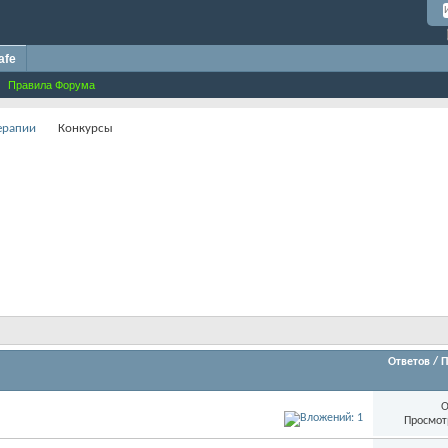
afe
Правила Форума
терапии
Конкурсы
Ответов
/
П
О
Просмот