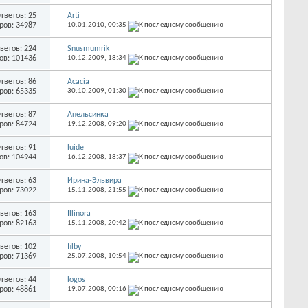
тветов: 25
Arti
ров: 34987
10.01.2010,
00:35
ветов: 224
Snusmumrik
ов: 101436
10.12.2009,
18:34
тветов: 86
Acacia
ров: 65335
30.10.2009,
01:30
тветов: 87
Апельсинка
ров: 84724
19.12.2008,
09:20
тветов: 91
luide
ов: 104944
16.12.2008,
18:37
тветов: 63
Ирина-Эльвира
ров: 73022
15.11.2008,
21:55
ветов: 163
Illinora
ров: 82163
15.11.2008,
20:42
ветов: 102
filby
ров: 71369
25.07.2008,
10:54
тветов: 44
logos
ров: 48861
19.07.2008,
00:16