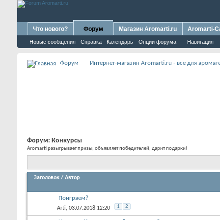
Что нового?
Форум
Магазин Aromarti.ru
Aromarti-C
Новые сообщения
Справка
Календарь
Опции форума
Навигация
Форум
Интернет-магазин Aromarti.ru - все для арома
Форум:
Конкурсы
Aromarti разыгрывает призы, объявляет победителей, дарит подарки!
Заголовок
/
Автор
Поиграем?
1
2
Arti
, 03.07.2018 12:20