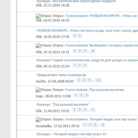
Конкурс. Косметический новогодний подарок
Olik
, 23.11.2016 16:28
Опрос:
Голосование. МУЛЬТИ-КОНКУРС «Моя систе
Olik
, 04.07.2016 16:33
МУЛЬТИ-КОНКУРС «Моя система ухода, или мое самое уда
1
2
Olik
, 16.05.2016 17:30
Опрос:
Голосование! Выбираем лучшую серию ко
1
2
3
...
8
Olik
, 29.12.2012 12:31
Конкурс! Серия косметических средств для ухода за лицо
1
2
3
Olik
, 09.12.2012 21:54
Предлагаем темы конкурсов
1
2
3
...
12
Vanilla
, 27.06.2008 00:20
Опрос:
Голосование. Пасхальная выпечка
1
2
3
Sogo
, 18.04.2011 12:06
Конкурс "Пасхальная выпечка"
1
2
3
...
5
Olik
, 11.04.2011 23:32
Опрос:
Голосование. Лучший видео мастер-класс I
1
2
3
...
6
nezabudka
, 17.02.2011 09:33
Конкурс «Лучший видео мастер-класс II»