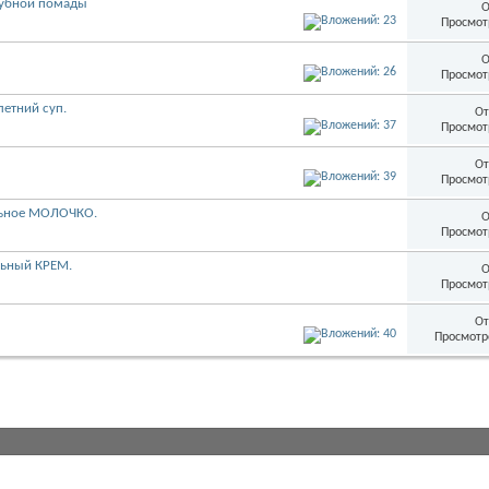
губной помады
О
Просмот
О
Просмот
летний суп.
От
Просмот
От
Просмот
альное МОЛОЧКО.
О
Просмот
льный КРЕМ.
О
Просмот
От
Просмотр