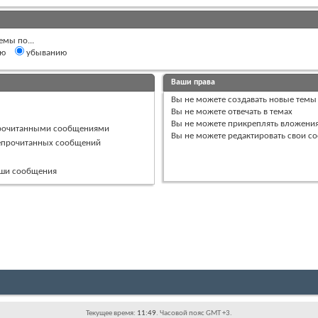
емы по...
ию
убыванию
Ваши права
Вы
не можете
создавать новые темы
Вы
не можете
отвечать в темах
Вы
не можете
прикреплять вложени
прочитанными сообщениями
Вы
не можете
редактировать свои с
непрочитанных сообщений
ваши сообщения
Текущее время:
11:49
. Часовой пояс GMT +3.