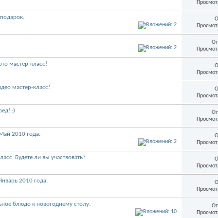
Просмот
 подарок.
О
Просмот
От
Просмот
то мастер-класс!
О
Просмот
део мастер-класс!
О
Просмот
ед! :)
От
Просмот
Май 2010 года.
О
Просмот
асс. Будете ли вы участвовать?
О
Просмот
Январь 2010 года.
О
Просмот
ьное блюдо к новогоднему столу.
От
Просмот