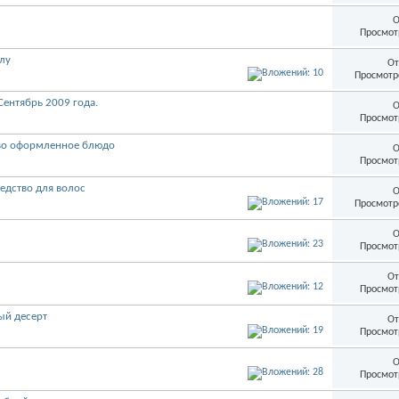
О
Просмот
лу
От
Просмотр
Сентябрь 2009 года.
О
Просмот
иво оформленное блюдо
О
Просмот
едство для волос
О
Просмотр
О
Просмот
От
Просмот
ый десерт
От
Просмот
О
Просмот