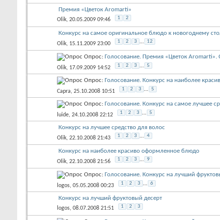
Премия «Цветок Aromarti»
1
2
Olik
, 20.05.2009 09:46
Конкурс на самое оригинальное блюдо к новогоднему сто
1
2
3
...
12
Olik
, 15.11.2009 23:00
Опрос:
Голосование. Премия «Цветок Aromarti». 
1
2
3
...
5
Olik
, 17.09.2009 14:52
Опрос:
Голосование. Конкурс на наиболее крас
1
2
3
...
5
Capra
, 25.10.2008 10:51
Опрос:
Голосование. Конкурс на самое лучшее ср
1
2
3
...
5
luide
, 24.10.2008 22:12
Конкурс на лучшее средство для волос
1
2
3
...
4
Olik
, 22.10.2008 21:43
Конкурс на наиболее красиво оформленное блюдо
1
2
3
...
9
Olik
, 22.10.2008 21:56
Опрос:
Голосование. Конкурс на лучший фруктов
1
2
3
...
6
logos
, 05.05.2008 00:23
Конкурс на лучший фруктовый десерт
1
2
3
logos
, 08.07.2008 21:51