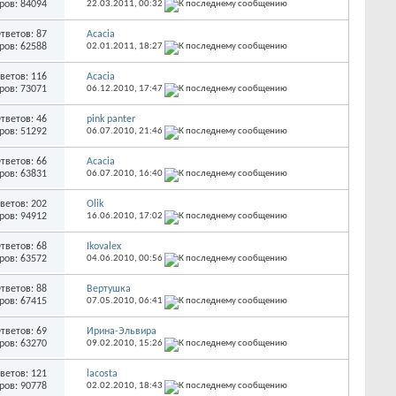
ров: 84094
22.03.2011,
00:32
тветов: 87
Acacia
ров: 62588
02.01.2011,
18:27
ветов: 116
Acacia
ров: 73071
06.12.2010,
17:47
тветов: 46
pink panter
ров: 51292
06.07.2010,
21:46
тветов: 66
Acacia
ров: 63831
06.07.2010,
16:40
ветов: 202
Olik
ров: 94912
16.06.2010,
17:02
тветов: 68
Ikovalex
ров: 63572
04.06.2010,
00:56
тветов: 88
Вертушка
ров: 67415
07.05.2010,
06:41
тветов: 69
Ирина-Эльвира
ров: 63270
09.02.2010,
15:26
ветов: 121
lacosta
ров: 90778
02.02.2010,
18:43