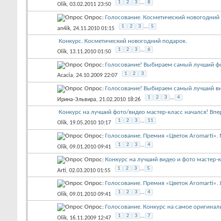
1
2
3
...
8
Olik
, 03.02.2011 23:50
Опрос:
Голосование. Косметический новогодний
1
2
3
...
5
an4ik
, 24.11.2010 01:15
Конкурс. Косметический новогодний подарок.
1
2
3
...
6
Olik
, 13.11.2010 01:50
Опрос:
Голосование! Выбираем самый лучший фо
1
2
3
Acacia
, 24.10.2009 22:07
Опрос:
Голосование! Выбираем самый лучший ви
1
2
3
...
4
Ирина-Эльвира
, 21.02.2010 18:26
Конкурс на лучший фото/видео мастер-класс начался! Впер
1
2
3
...
11
Olik
, 19.05.2010 10:17
Опрос:
Голосование. Премия «Цветок Aromarti». 
1
2
3
...
4
Olik
, 09.01.2010 09:41
Опрос:
Конкурс на лучший видео и фото мастер-кл
1
2
3
...
5
Arti
, 02.03.2010 01:55
Опрос:
Голосование. Премия «Цветок Aromarti». 
1
2
3
...
4
Olik
, 09.01.2010 09:41
Опрос:
Голосование. Конкурс на самое оригинал
1
2
3
...
7
Olik
, 16.11.2009 12:47