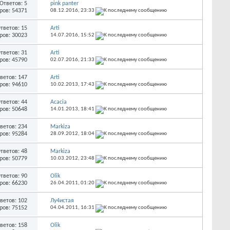
Ответов: 5
pink panter
ров: 54371
08.12.2016,
23:33
тветов: 15
Arti
ров: 30023
14.07.2016,
15:52
тветов: 31
Arti
ров: 45790
02.07.2016,
21:33
ветов: 147
Arti
ров: 94610
10.02.2013,
17:43
тветов: 44
Acacia
ров: 50648
14.01.2013,
18:41
ветов: 234
Markiza
ров: 95284
28.09.2012,
18:04
тветов: 48
Markiza
ров: 50779
10.03.2012,
23:48
тветов: 90
Olik
ров: 66230
26.04.2011,
01:20
ветов: 102
Лу4истая
ров: 75152
04.04.2011,
16:31
ветов: 158
Olik