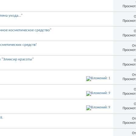
Просмот
ма ухода..."
О
Просмот
чное косметическое средство"
О
Просмот
сметических средств!
От
Просмот
м "Эликсир красоты"
О
Просмот
От
Просмот
О
Просмот
О
Просмот
I.
От
Просмот
От