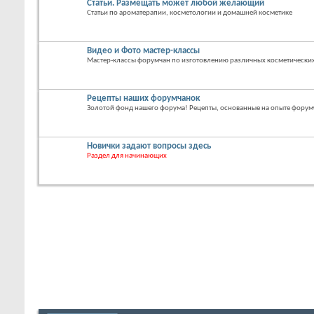
Статьи. Размещать может любой желающий
Статьи по ароматерапии, косметологии и домашней косметике
Видео и Фото мастер-классы
Мастер-классы форумчан по изготовлению различных косметических
Рецепты наших форумчанок
Золотой фонд нашего форума! Рецепты, основанные на опыте форум
Новички задают вопросы здесь
Раздел для начинающих