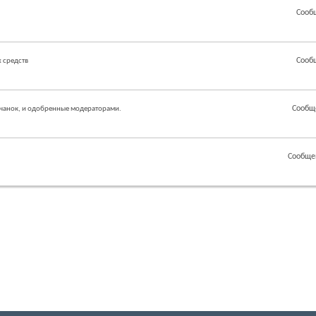
Сооб
Сооб
 средств
Сообщ
чанок, и одобренные модераторами.
Сообще