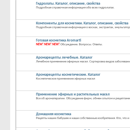
Гидролаты. Каталог, описание, свойства
Подробная справочная информация обо всех гидролатах.
Компоненты для косметики. Каталог, описание, свойства
Подробная справочная информация о восках, экстрактах, эмульгатор
Готовая косметика Aromarti
NEW! NEW! NEW!
Обсуждение. Вопросы. Ответы.
Аромарецепты лечебные. Каталог
Лечебное применение эфирных масел. Сортировка видов заболевани
Аромарецепты косметические. Каталог
Косметическое применение эфирных масел
Применение эфирных и растительных масел
Все об ароматерапии. Обсуждение фирм, обмен опытом и рецептами
Домашняя косметика
Рецепты наших бабушек и наши собственные изобретения. Кто, что и 