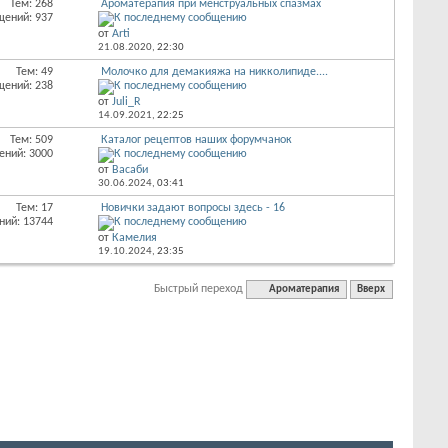
Тем: 268
Ароматерапия при менструальных спазмах
щений: 937
от
Arti
21.08.2020,
22:30
Тем: 49
Молочко для демакияжа на никколипиде....
щений: 238
от
Juli_R
14.09.2021,
22:25
Тем: 509
Каталог рецептов наших форумчанок
ений: 3000
от
Васаби
30.06.2024,
03:41
Тем: 17
Новички задают вопросы здесь - 16
ний: 13744
от
Камелия
19.10.2024,
23:35
Быстрый переход
Ароматерапия
Вверх