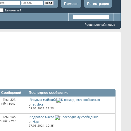
Помощь
Регистрация
Запомнить?
Расширенный поиск
/ Сообщений
Последнее сообщение
Тем: 323
Ландыш майский
ний: 11547
от
etishka
09.03.2025,
21:29
Тем: 146
Кедровое масло
ений: 7799
от
Нэрт
27.08.2024,
10:35