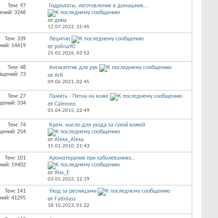
Тем: 97
Гидролаты, изготовление в домашних...
ений: 3246
от
дина
12.07.2022,
15:45
Тем: 339
Лецитин
ний: 14419
от
polina90
25.02.2026,
03:52
Тем: 48
Антисептик для рук
бщений: 73
от
Arti
09.06.2021,
02:45
Тем: 27
Память - Пятна на коже
щений: 334
от
Calemeo
01.04.2015,
22:49
Тем: 74
Крем, масло для ухода за сухой кожей
щений: 254
от
Alexa_Alexa
15.01.2010,
21:43
Тем: 101
Ароматерапия при заболеваниях...
ний: 19402
от
Яна_Е
03.05.2022,
12:19
Тем: 141
Уход за ресницами
ний: 41295
от
Fatiniass
18.10.2023,
01:22