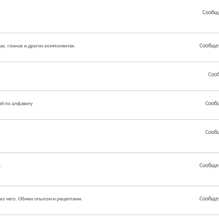
Сообщ
Сообще
ах, глинах и других компонентах.
Соо
Сооб
й по алфавиту
Сооб
Сообще
.
Сообще
из чего. Обмен опытом и рецептами.