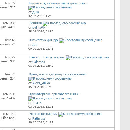
Тем: 97
Гидролаты, изготовление в домашних...
ений: 3246
от
дина
12.07.2022,
15:45
Тем: 339
Лецитин
ний: 14419
от
polina90
25.02.2026,
03:52
Тем: 48
Антисептик для рук
бщений: 73
от
Arti
09.06.2021,
02:45
Тем: 27
Память - Пятна на коже
щений: 334
от
Calemeo
01.04.2015,
22:49
Тем: 74
Крем, масло для ухода за сухой кожей
щений: 254
от
Alexa_Alexa
15.01.2010,
21:43
Тем: 101
Ароматерапия при заболеваниях...
ний: 19402
от
Яна_Е
03.05.2022,
12:19
Тем: 141
Уход за ресницами
ний: 41295
от
Fatiniass
18.10.2023,
01:22