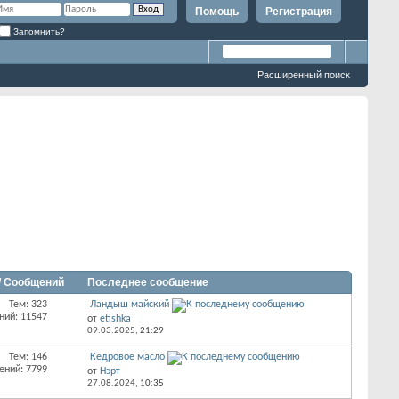
Помощь
Регистрация
Запомнить?
Расширенный поиск
/ Сообщений
Последнее сообщение
Тем: 323
Ландыш майский
ний: 11547
от
etishka
09.03.2025,
21:29
Тем: 146
Кедровое масло
ений: 7799
от
Нэрт
27.08.2024,
10:35