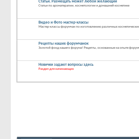
Статьи. Размещать может любой желающий
Статьи по ароматерапии, косметологии и домашней косметике
Видео и Фото мастер-классы
Мастер-классы форумчан по изготовлению различных косметических
Рецепты наших форумчанок
Золотой фонд нашего форума! Рецепты, основанные на опыте форум
Новички задают вопросы здесь
Раздел для начинающих