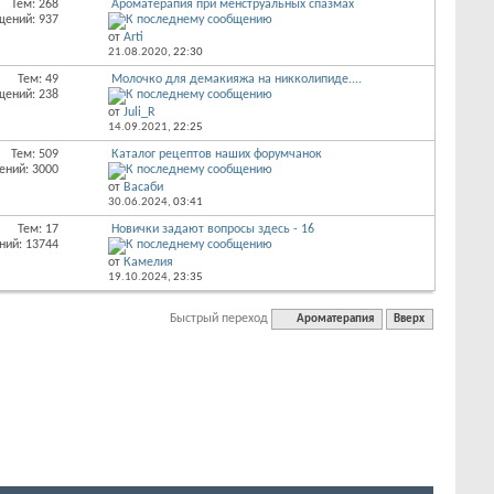
Тем: 268
Ароматерапия при менструальных спазмах
щений: 937
от
Arti
21.08.2020,
22:30
Тем: 49
Молочко для демакияжа на никколипиде....
щений: 238
от
Juli_R
14.09.2021,
22:25
Тем: 509
Каталог рецептов наших форумчанок
ений: 3000
от
Васаби
30.06.2024,
03:41
Тем: 17
Новички задают вопросы здесь - 16
ний: 13744
от
Камелия
19.10.2024,
23:35
Быстрый переход
Ароматерапия
Вверх