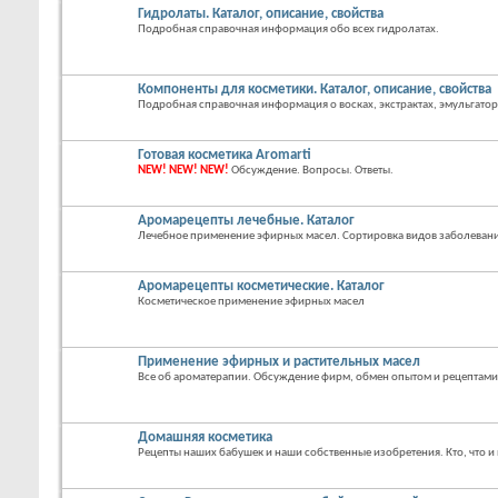
Гидролаты. Каталог, описание, свойства
Подробная справочная информация обо всех гидролатах.
Компоненты для косметики. Каталог, описание, свойства
Подробная справочная информация о восках, экстрактах, эмульгатор
Готовая косметика Aromarti
NEW! NEW! NEW!
Обсуждение. Вопросы. Ответы.
Аромарецепты лечебные. Каталог
Лечебное применение эфирных масел. Сортировка видов заболевани
Аромарецепты косметические. Каталог
Косметическое применение эфирных масел
Применение эфирных и растительных масел
Все об ароматерапии. Обсуждение фирм, обмен опытом и рецептами
Домашняя косметика
Рецепты наших бабушек и наши собственные изобретения. Кто, что и 