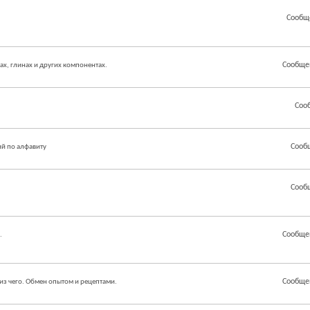
Сообщ
Сообще
ах, глинах и других компонентах.
Соо
Сооб
й по алфавиту
Сооб
Сообще
.
Сообще
из чего. Обмен опытом и рецептами.