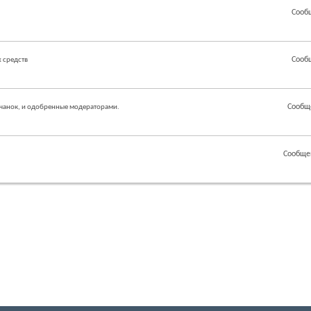
Сооб
Сооб
 средств
Сообщ
чанок, и одобренные модераторами.
Сообще