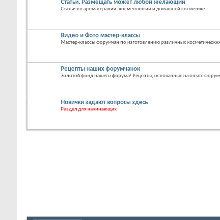
Статьи. Размещать может любой желающий
Статьи по ароматерапии, косметологии и домашней косметике
Видео и Фото мастер-классы
Мастер-классы форумчан по изготовлению различных косметических
Рецепты наших форумчанок
Золотой фонд нашего форума! Рецепты, основанные на опыте форум
Новички задают вопросы здесь
Раздел для начинающих