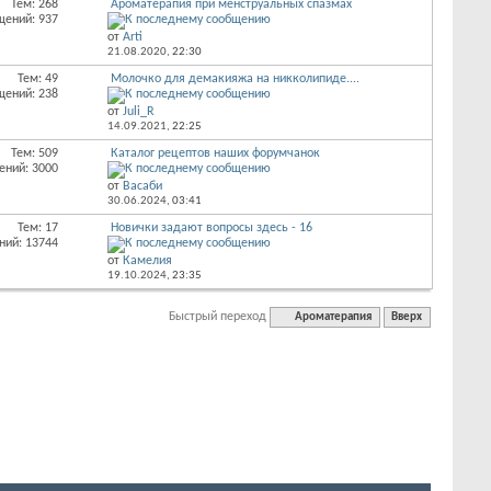
Тем: 268
Ароматерапия при менструальных спазмах
щений: 937
от
Arti
21.08.2020,
22:30
Тем: 49
Молочко для демакияжа на никколипиде....
щений: 238
от
Juli_R
14.09.2021,
22:25
Тем: 509
Каталог рецептов наших форумчанок
ений: 3000
от
Васаби
30.06.2024,
03:41
Тем: 17
Новички задают вопросы здесь - 16
ний: 13744
от
Камелия
19.10.2024,
23:35
Быстрый переход
Ароматерапия
Вверх