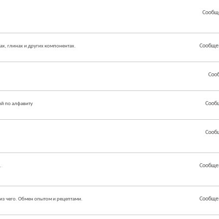
Сообщ
Сообще
ах, глинах и других компонентах.
Соо
Сооб
й по алфавиту
Сооб
Сообще
.
Сообще
из чего. Обмен опытом и рецептами.