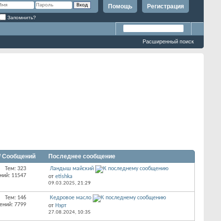
Помощь
Регистрация
Запомнить?
Расширенный поиск
/ Сообщений
Последнее сообщение
Тем: 323
Ландыш майский
ний: 11547
от
etishka
09.03.2025,
21:29
Тем: 146
Кедровое масло
ений: 7799
от
Нэрт
27.08.2024,
10:35