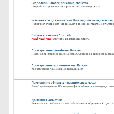
Гидролаты. Каталог, описание, свойства
Подробная справочная информация обо всех гидролатах.
Компоненты для косметики. Каталог, описание, свойства
Подробная справочная информация о восках, экстрактах, эмульгатор
Готовая косметика Aromarti
NEW! NEW! NEW!
Обсуждение. Вопросы. Ответы.
Аромарецепты лечебные. Каталог
Лечебное применение эфирных масел. Сортировка видов заболевани
Аромарецепты косметические. Каталог
Косметическое применение эфирных масел
Применение эфирных и растительных масел
Все об ароматерапии. Обсуждение фирм, обмен опытом и рецептами
Домашняя косметика
Рецепты наших бабушек и наши собственные изобретения. Кто, что и 