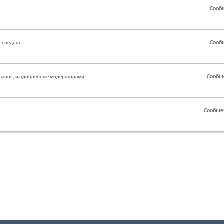
Сооб
Сооб
 средств
Сообщ
чанок, и одобренные модераторами.
Сообще