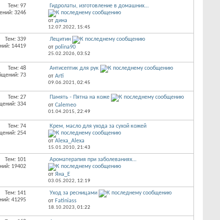
Тем: 97
Гидролаты, изготовление в домашних...
ений: 3246
от
дина
12.07.2022,
15:45
Тем: 339
Лецитин
ний: 14419
от
polina90
25.02.2026,
03:52
Тем: 48
Антисептик для рук
бщений: 73
от
Arti
09.06.2021,
02:45
Тем: 27
Память - Пятна на коже
щений: 334
от
Calemeo
01.04.2015,
22:49
Тем: 74
Крем, масло для ухода за сухой кожей
щений: 254
от
Alexa_Alexa
15.01.2010,
21:43
Тем: 101
Ароматерапия при заболеваниях...
ний: 19402
от
Яна_Е
03.05.2022,
12:19
Тем: 141
Уход за ресницами
ний: 41295
от
Fatiniass
18.10.2023,
01:22