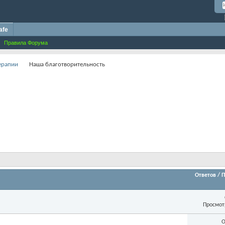
afe
Правила Форума
терапии
Наша благотворительность
Ответов
/
П
Просмот
О