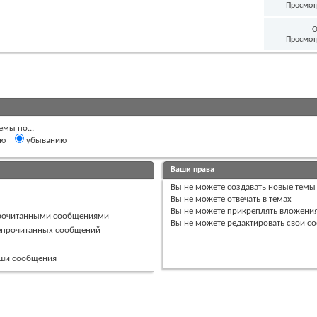
Просмот
О
Просмот
емы по...
ию
убыванию
Ваши права
Вы
не можете
создавать новые темы
Вы
не можете
отвечать в темах
Вы
не можете
прикреплять вложени
прочитанными сообщениями
Вы
не можете
редактировать свои с
непрочитанных сообщений
ваши сообщения