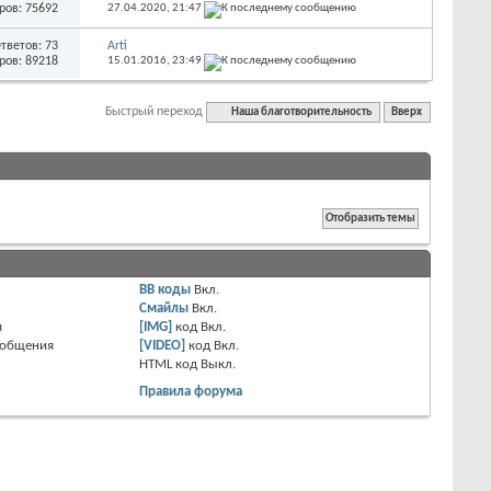
ров: 75692
27.04.2020,
21:47
тветов: 73
Arti
ров: 89218
15.01.2016,
23:49
Быстрый переход
Наша благотворительность
Вверх
BB коды
Вкл.
Смайлы
Вкл.
я
[IMG]
код
Вкл.
ообщения
[VIDEO]
код
Вкл.
HTML код
Выкл.
Правила форума