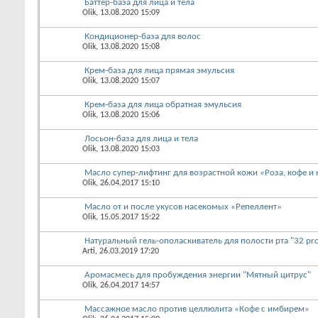
Баттер-база для лица и тела
Olik
, 13.08.2020 15:09
Кондиционер-база для волос
Olik
, 13.08.2020 15:08
Крем-база для лица прямая эмульсия
Olik
, 13.08.2020 15:07
Крем-база для лица обратная эмульсия
Olik
, 13.08.2020 15:06
Лосьон-база для лица и тела
Olik
, 13.08.2020 15:03
Масло супер-лифтинг для возрастной кожи «Роза, кофе и
Olik
, 26.04.2017 15:10
Масло от и после укусов насекомых «Репеллент»
Olik
, 15.05.2017 15:22
Натуральный гель-ополаскиватель для полости рта "32 pr
Arti
, 26.03.2019 17:20
Аромасмесь для пробуждения энергии "Мятный цитрус"
Olik
, 26.04.2017 14:57
Массажное масло против целлюлита «Кофе с имбирем»