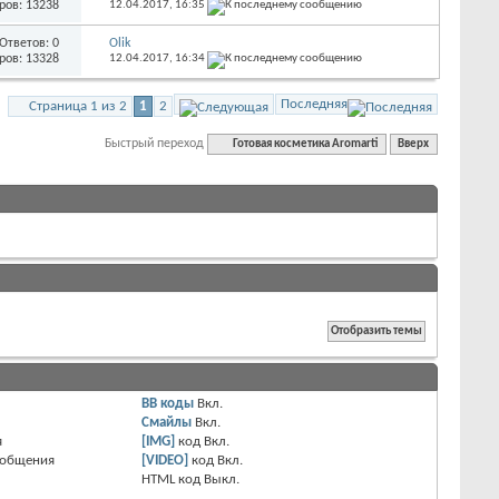
ров: 13238
12.04.2017,
16:35
Ответов: 0
Olik
ров: 13328
12.04.2017,
16:34
Последняя
Страница 1 из 2
1
2
Быстрый переход
Готовая косметика Aromarti
Вверх
BB коды
Вкл.
Смайлы
Вкл.
я
[IMG]
код
Вкл.
ообщения
[VIDEO]
код
Вкл.
HTML код
Выкл.