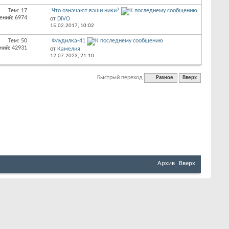
Тем: 17
Что означают ваши ники?
ений: 6974
от
DiVO
15.02.2017,
10:02
Тем: 50
Флудилка-41
ний: 42931
от
Камелия
12.07.2023,
21:10
Быстрый переход
Разное
Вверх
Архив
Вверх