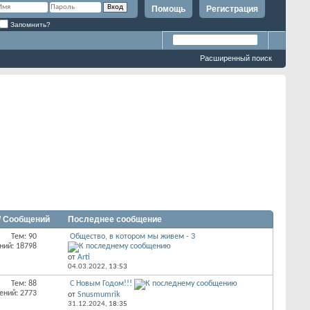
Помощь
Регистрация
Запомнить?
Расширенный поиск
/ Сообщений
Последнее сообщение
Тем: 90
Общество, в котором мы живем - 3
ний: 18798
от
Arti
04.03.2022,
13:53
Тем: 88
С Новым Годом!!!
ений: 2773
от
Snusmumrik
31.12.2024,
18:35