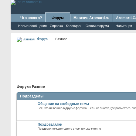
Что нового?
Форум
Магазин Aromarti.ru
Aromarti-C
Новые сообщения
Справка
Календарь
Опции форума
Навигация
Форум
Разное
Форум:
Разное
Подразделы
Общение на свободные темы
Все, что не вошло в другие форумы. Если не знаете, где разместить св
Поздравлялки
Поздравляем друг друга с чем только можно