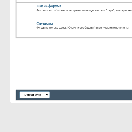
Жизнь форума
Форум и его обитатели - встречи, отъезды, выпуск "пара", аватары, ни
Флудилка
Флудить только здесь! Счетчик сообщений и репутация отключены!